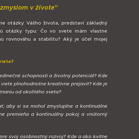
 zmyslom v živote"
lne otázky Vášho života, predstaví základný
jú otázky typu: Čo vo svete mám vlastne
 rovnováhu a stabilitu? Aký je účel mojej
viete?
dinečné schopnosti a životný potenciál? Kde
iete plnohodnotne kreatívne prejaviť? Kde je
znaniu od okolitého sveta?
ť, aby si sa mohol zmysluplne a kontinuálne
ne premieňa a kontinuálny pokoj a vnútorný
re svoj osobnostný rozvoj? Kde a ako kvitne