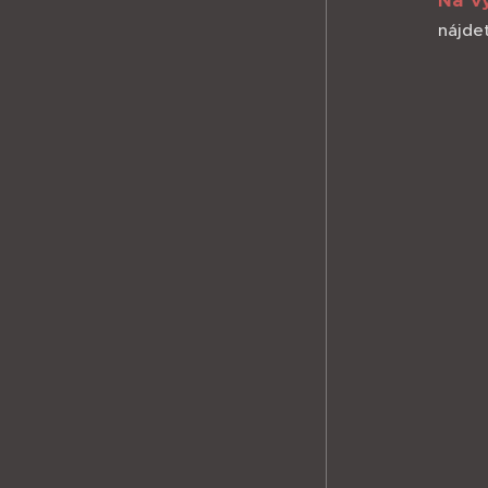
Na v
nájdet