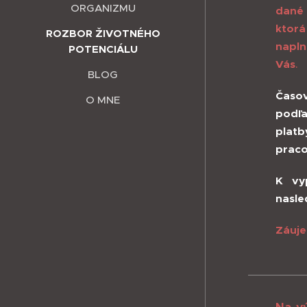
ORGANIZMU
dané 
ktorá
ROZBOR ŽIVOTNÉHO
napln
POTENCIÁLU
Vás
.
BLOG
Časov
O MNE
podľa
platb
praco
K vy
nasle
Záuje