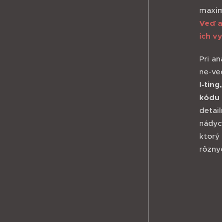
maxi
Veď a
ich v
Pri a
ne-ve
I-tin
kódu 
detai
nádyc
ktorý
rôzny