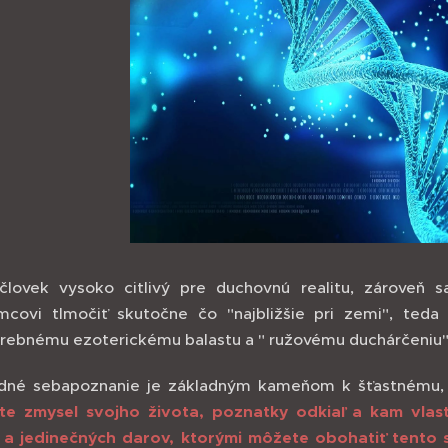
lovek vysoko citlivý pre duchovnú realitu, zároveň s
mcovi tlmočiť skutočne čo "najbližšie pri zemi", ted
rebnému ezoterickému balastu a " ružovému duchárčeniu"
dné sebapoznanie je základným kameňom k šťastnému, 
te zmysel svojho života, poznatky odkiaľ a kam vla
 a jedinečných darov, ktorými môžete obohatiť tento 