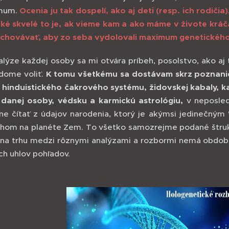
mum.
Ocenia ju tak dospelí, ako aj deti (resp. ich rodičia)
ké skvelé to je, ak vieme kam a ako máme v živote kráč
ychovávať, aby zo seba vydolovali maximum genetického
nalýze každej osoby sa mi otvára príbeh, posolstvo, ako aj 
dome voliť.
K tomu všetkému sa dostávam skrz poznanie 
g, hinduistického čakrového systému, židovskej kabaly,
danej osoby, védsku a karmickú astrológiu,
v neposle
lne čítať z údajov narodenia, ktorý je akýmsi jedinečn
hom na planéte Zem. To všetko samozrejme podané štruk
 na trhu medzi rôznymi analýzami a rozbormi nemá obdobu,
ch uhlov pohľadov.