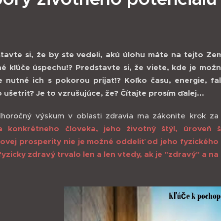
tavte si, že by ste vedeli, akú úlohu máte na tejto Ze
né kľúče úspechu!? Predstavte si, že viete, kde je mož
e nutné ich s pokorou prijať!? Koľko času, energie, fa
ušetriť? Je to vzrušujúce, že? Čítajte prosím ďalej...
lhoročný výskum v oblasti zdravia ma zákonite krok za
a konkrétneho človeka, jeho životný štýl, úroveň š
ovej prosperity nie je možné oddeliť od jeho fyzickéh
fyzicky zdravý trvalo len a len vtedy, ak je "zdravý" a na 