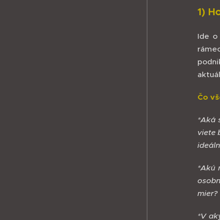
1) Ho
Ide o
rámec
podni
aktuál
Čo vš
*Aká 
viete
ideál
*Akú 
osobn
mier?
*V ak