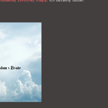
iduálnej životnej mapy
. Ich detailný obsah