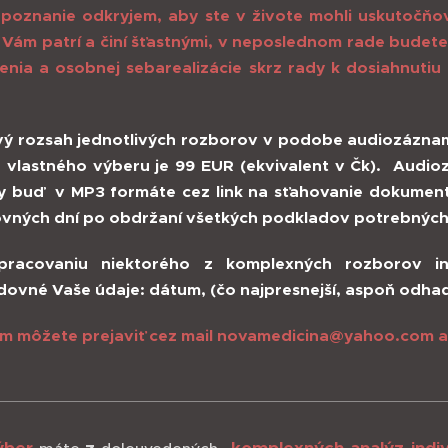
poznanie odkryjem, aby ste v živote mohli uskutočňov
 Vám patrí a činí šťastnými, v neposlednom rade budete
enia a osobnej sebarealizácie skrz rady k dosiahnutiu
ý rozsah jednotlivých rozborov v podobe audiozáznam
 vlastného výberu je 99 EUR (ekvivalent v Čk).
Audioz
y buď v MP3 formáte cez link na sťahovanie dokumen
vných dní po obdržaní všetkých podkladov potrebných
pracovaniu niektorého z komplexných rozborov in
dovné Vaše údaje: dátum, (čo najpresnejší, aspoň odha
m môžete prejaviť cez mail novamedicina@yahoo.com al