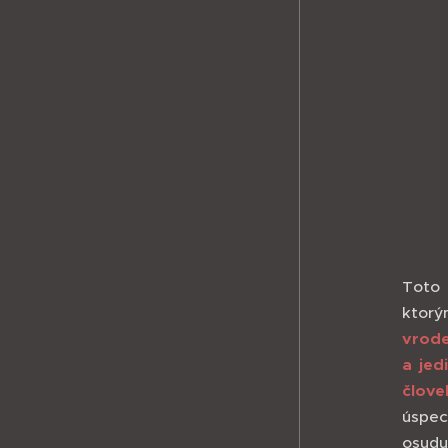
Toto 
ktor
vrode
a jed
člove
úspec
osudu