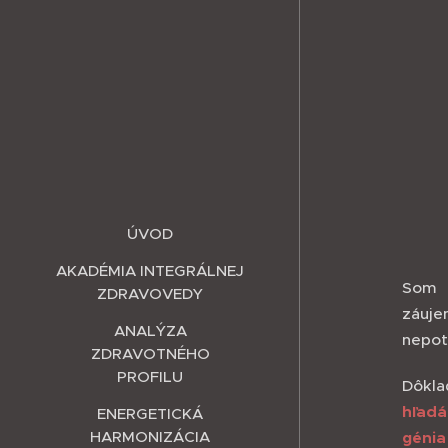
ÚVOD
AKADÉMIA INTEGRÁLNEJ
Som č
ZDRAVOVEDY
záuje
ANALÝZA
nepot
ZDRAVOTNÉHO
PROFILU
Dôkla
hľadá
ENERGETICKÁ
HARMONIZÁCIA
génia