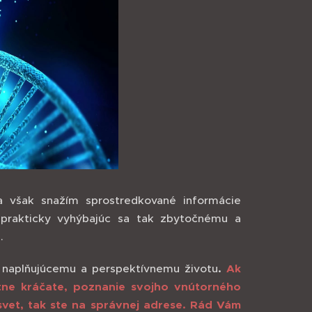
a však snažím sprostredkované informácie
a prakticky vyhýbajúc sa tak zbytočnému a
.
naplňujúcemu a perspektívnemu životu
.
Ak
stne kráčate, poznanie svojho vnútorného
svet, tak ste na správnej adrese. Rád Vám