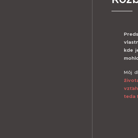
Preds
vlast
kde j
mohlo 
Môj d
život
vzťah
teda 