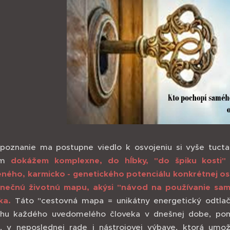
poznanie ma postupne viedlo k osvojeniu si vyše tuct
ým
dokážem komplexne, do hĺbky, "do špiku kosti"
ného, karmicko - genetického potenciálu konkrétnej o
inečnú životnú mapu, akýsi "návod na používanie sa
ka.
Táto "cestovná mapa = unikátny energetický odtlač
hu každého uvedomelého človeka v dnešnej dobe, pom
, v neposlednej rade i nástrojovej výbave, ktorá umo