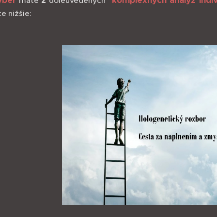
ýber
z
komplexných analýz indiv
máte
doleuvedených
e nižšie: