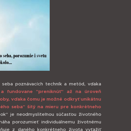
a seba poznávacích techník a metód, vďaka
 a fundovane "preniknúť" až na úroveň
soby, vďaka čomu je možné odkryť unikátnu
mého seba" šitý na mieru pre konkrétneho
ok" je neodmysliteľnou súčasťou životného
áha porozumieť individuálnemu životnému
žňuje z daného konkrétneho života vyťažiť