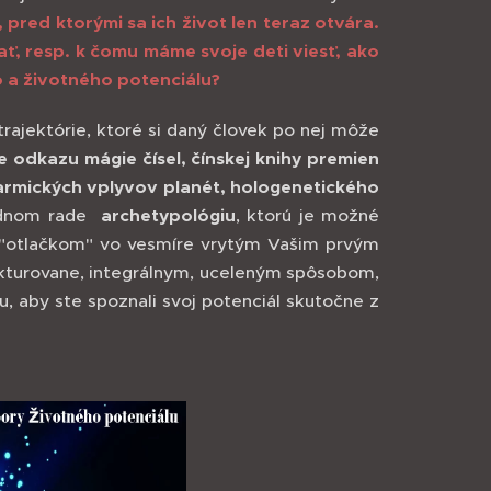
,
pred ktorými sa ich život len teraz otvára.
ať, resp. k čomu máme svoje deti viesť, ako
 a životného potenciálu?
trajektórie, ktoré si daný človek po nej môže
odkazu mágie čísel, čínskej knihy premien
 karmických vplyvov planét, hologenetického
dnom rade
archetypológiu
, ktorú je možné
ým "otlačkom" vo vesmíre vrytým Vašim prvým
turovane, integrálnym, uceleným spôsobom,
 aby ste spoznali svoj potenciál skutočne z