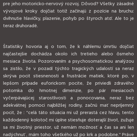
pre jeho motoricko-nervový rozvoj. Dôvod? Všetky zásadné
vývojové kroky dojčiat totiž začínajú z pozície na bruchu:
dvihnutie hlavičky, plazenie, pohyb po štyroch atď. Ale to je
teraz druhoradé.
Štatistiky hovoria aj o tom, že k náhlemu úmrtiu dojčiat
najčastejšie dochádza okolo ich tretieho alebo ôsmeho
mesiaca života. Pozorovaním a psychosomatickou analýzou
sa zistilo, že v pozadí týchto tragických udalostí sa neraz
skrýva pocit stiesnenosti a frustrácie matiek, ktoré po, v
lepšom prípade euforickom pocite, že priviedli zdravého
potomka do hmotnej dimenzie, po pár mesiacoch
vyčerpávajúcej starostlivosti a ponocovania, neraz bez
adekvátnej pomoci najbližšej rodiny, začnú mať nepríjemný
pocit, že : "celá táto situácia mi už prerastá cez hlavu, tento
každodenný kolotoč mi úplne stiesňuje doterajší život, zužuje
sa mi životný priestor, už nemám možnosť a čas sa ani len
nadýchnuť , mám toho všetkého už po krk a podobne." Práve