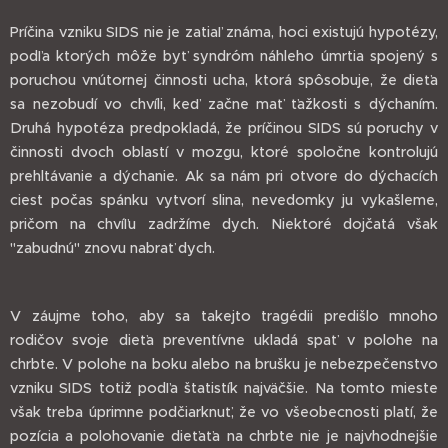
Príčina vzniku SIDS nie je zatiaľ známa, hoci existujú hypotézy,
podľa ktorých môže byť syndróm náhleho úmrtia spojený s
poruchou vnútornej činnosti ucha, ktorá spôsobuje, že dieťa
sa nezobudí vo chvíli, keď začne mať ťažkosti s dýchaním.
Druhá hypotéza predpokladá, že príčinou SIDS sú poruchy v
činnosti dvoch oblastí v mozgu, ktoré spoločne kontrolujú
prehltávanie a dýchanie. Ak sa nám pri otvore do dýchacích
ciest počas spánku vytvorí slina, nevedomky ju vykašleme,
pričom na chvíľu zadržíme dych. Niektoré dojčatá však
"zabudnú" znovu nabrať dych.
V záujme toho, aby sa takejto tragédii predišlo mnoho
rodičov svoje dieťa preventívne ukladá spať v polohe na
chrbte. V polohe na boku alebo na brušku je nebezpečenstvo
vzniku SIDS totiž podľa štatistík najväčšie. Na tomto mieste
však treba úprimne podčiarknuť, že vo všeobecnosti platí, že
pozícia a polohovanie dieťaťa na chrbte nie je najvhodnejšie