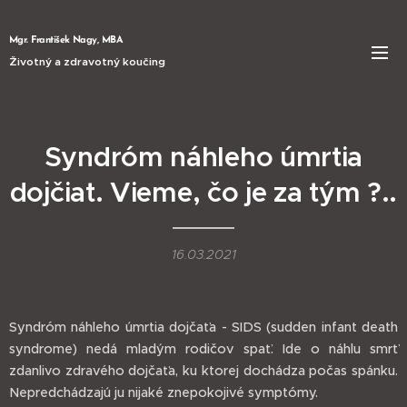
Mgr. František Nagy, MBA
Životný a zdravotný koučing
Syndróm náhleho úmrtia
dojčiat. Vieme, čo je za tým ?..
16.03.2021
Syndróm náhleho úmrtia dojčaťa - SIDS (sudden infant death
syndrome) nedá mladým rodičov spať. Ide o náhlu smrť
zdanlivo zdravého dojčaťa, ku ktorej dochádza počas spánku.
Nepredchádzajú ju nijaké znepokojivé symptómy.