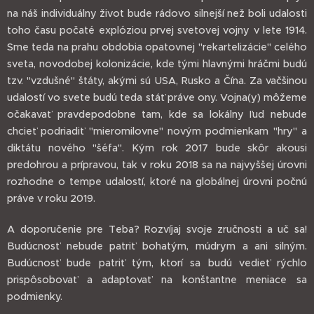
na náš individuálny život bude rádovo silnejší než boli udalosti
toho času počaté explóziou prvej svetovej vojny v lete 1914.
Sme teda na prahu obdobia opatovnej "rekartelizácie" celého
sveta, novodobej kolonizácie, kde tými hlavnými hráčmi budú
tzv. "vzdušné" štáty, akými sú USA, Rusko a Čína. Za vačšinou
udalostí vo svete budú teda stáť práve ony. Vojna(y) môžeme
očakavať pravdepodobne tam, kde sa lokálny ľud nebude
chcieť podriadiť "mieromilovne" novým podmienkam "hry" a
diktátu nového "šéfa". Kým rok 2017 bude skôr akousi
predohrou a prípravou, tak v roku 2018 sa na najvyššej úrovni
rozhodne o tempe udalostí, ktoré na globálnej úrovni počnú
práve v roku 2019.
A doporučenie pre Teba? Rozvíjaj svoje zručnosti a uč sa!
Budúcnosť nebude patriť bohatým, múdrym a ani silným.
Budúcnosť bude patriť tým, ktorí sa budú vedieť rýchlo
prispôsobovať a adaptovať na konštantne meniace sa
podmienky.