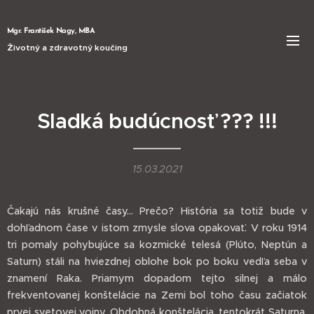
Mgr. František Nagy, MBA
Životný a zdravotný koučing
Sladká budúcnosť ??? !!!
15.03.2021
Čakajú nás krušné časy... Prečo? História sa totiž bude v
dohľadnom čase v istom zmysle slova opakovať. V roku 1914
tri pomaly pohybujúce sa kozmické telesá (Plúto, Neptún a
Saturn) stáli na hviezdnej oblohe bok po boku vedľa seba v
znamení Raka. Priamym dopadom tejto silnej a málo
frekventovanej konštelácie na Zemi bol toho času začiatok
prvej svetovej vojny. Obdobná konštelácia, tentokrát Saturna,