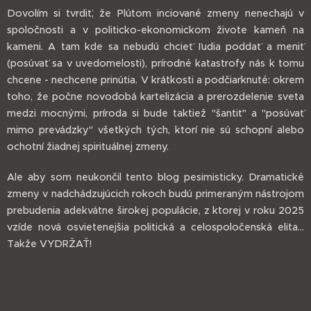
Dovolím si tvrdiť, že Plútom inciované zmeny nenechajú v
spoločnosti a v politicko-ekonomickom živote kameň na
kameni. A tam kde sa nebudú chcieť ľudia poddať a meniť
(posúvať sa v uvedomelosti), prírodné katastrofy nás k tomu
chcene - nechcene prinútia. V krátkosti a podčiarknuté: okrem
toho, že počne novodobá kartelizácia a prerozdelenie sveta
medzi mocnými, príroda si bude taktiež "šantiť" a "posúvať
mimo prevádzky" všetkých tých, ktorí nie sú schopní alebo
ochotní žiadnej spirituálnej zmeny.
Ale aby som neukončil tento blog pesimisticky. Dramatické
zmeny v nadchádzujúcich rokoch budú primeraným nástrojom
prebudenia adekvátne širokej populácie, z ktorej v roku 2025
vzíde nová osvietenejšia politická a celospoločenská elita...
Takže VYDRŽAŤ!