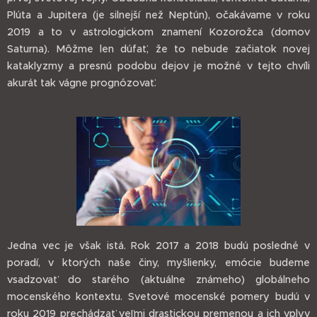
Plúta a Jupitera (je silnejší než Neptún), očakávame v roku
2019 a to v astrologickom znamení Kozorožca (domov
Saturna). Môžme len dúfať, že to nebude začiatok novej
kataklyzmy a presnú podobu dejov je možné v tejto chvíli
akurát tak vágne prognózovať.
Jedna vec je však istá. Rok 2017 a 2018 budú posledné v
poradí, v ktorých naše činy, myšlienky, emócie budeme
vsadzovať do starého (aktuálne známeho) globálneho
mocenského kontextu. Svetové mocenské pomery budú v
roku 2019 prechádzať veľmi drastickou premenou a ich vplyv