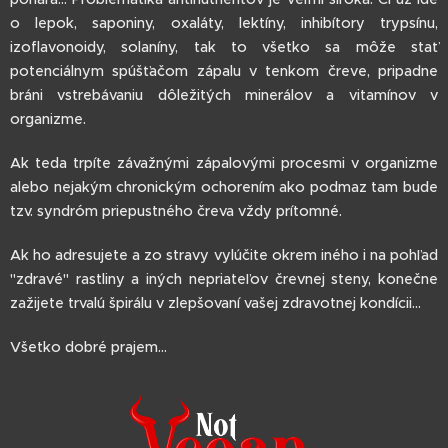
o lepok, saponiny, oxaláty, lektíny, inhibítory trypsínu,
izoflavonoidy, solaníny, tak to všetko sa môže stať
potenciálnym spúšťačom zápalu v tenkom čreve, pripadne
bráni vstrebávaniu dôležitých minerálov a vitamínov v
organizme.
Ak teda trpíte závažnými zápalovými procesmi v organizme
alebo nejakým chronickým ochorením ako podmaz tam bude
tzv. syndróm priepustného čreva vždy prítomné.
Ak ho adresujete a zo stravy vylúčite okrem iného i na pohľad
"zdravé" rastliny a iných nepriateľov črevnej steny, konečne
zažijete trvalú špirálu v zlepšovaní vašej zdravotnej kondícii...
Všetko dobré prajem...