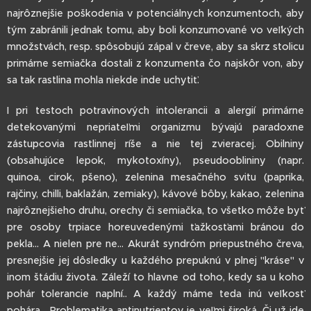
najrôznejšie poškodenia v potenciálnych konzumentoch, aby
tým zabránili jednak tomu, aby boli konzumované vo veľkých
množstvách, resp. spôsobujú zápal v čreve, aby sa skrz stolicu
primárne semiačka dostali z konzumenta čo najskôr von, aby
sa tak rastlina mohla niekde inde uchytiť.
I pri testoch potravinových intolerancii a alergií primárne
detekovanými nepriateľmi organizmu bývajú paradoxne
zástupcovia rastlinnej ríše a nie tej zvieracej. Obilniny
(obsahujúce lepok, mykotoxíny), pseudooblininy (napr.
quinoa, cirok, pšeno), zelenina mesačného svitu (paprika,
rajčiny, chilli, baklažán, zemiaky), kávové bôby, kakao, zelenina
najrôznejšieho druhu, orechy či semiačka, to všetko môže byť
pre osoby trpiace horeuvedenými ťažkosťami bránou do
pekla... A nielen pre ne... Akurát syndróm priepustného čreva,
presnejšie jej dôsledky u každého prepuknú v plnej "kráse" v
inom štádiu života. Záleží to hlavne od toho, kedy sa u koho
pohár tolerancie naplní.. A každý máme teda inú veľkosť
pohára... Problematika antinutrientov je veľmi široká. Či už ide