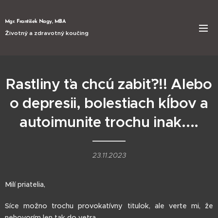
Mgr. František Nagy, MBA
Životný a zdravotný koučing
Rastliny ťa chcú zabiť?!! Alebo
o depresii, bolestiach kĺbov a
autoimunite trochu inak....
23.11.2023
Milí priatelia,
Síce možno trochu provokatívny titulok, ale verte mi, že
nehovorím len tak do vetra....