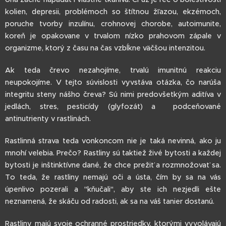
kolien, depresii, problémoch so štítnou žľazou, ekzémoch,
poruche tvorby inzulínu, crohnovej chorobe, autoimunite,
koreň je opakovane v trvalom nízko prahovom zápale v
organizme, ktorý z času na čas vzbĺkne väčšou intenzitou.
Ak teda črevo nezahojíme, trvalú imunitnú reakciu
neupokojíme. V tejto súvislosti vyvstáva otázka, čo narúša
integritu steny nášho čreva? Sú nimi predovšetkým aditíva v
jedlách, stres, pesticídy (glyfozát) a podceňované
antinutrienty v rastlinách.
Rastlinná strava teda vonkoncom nie je taká nevinná, ako ju
mnohí velebia. Prečo? Rastliny sú taktiež živé bytosti a každej
bytosti je inštinktívne dané, že chce prežiť a rozmnožovať sa.
To teda, že rastliny nemajú oči a ústa, čím by sa na vás
úpenlivo pozerali a "kňučali", aby ste ich nezjedli ešte
neznamená, že skáču od radosti, ak sa na váš tanier dostanú.
Rastliny majú svoje ochranné prostriedky, ktorými vyvolávajú