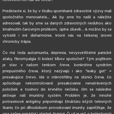
Predstavte si, že by v titulku spomínané zdravotné výzvy mali
spoločného menovateľa.... Ak by sme ho našli a náležite
adresovali, tak by sme sa daných zdravotných neduhov, ako
šmahnutím čarovným prútikom, úplne zbavili.... A možno by sa
vytratili i iné disharmónie, ktoré nás na telesnej úrovni
chronicky trápia.
Čo má teda autoimunita, depresia, nevysvetliteľné panické
ataky, fibromyalgia či bolesť kĺbov spoločné? Tým pojítkom
je stav v našom tenkom čreve, konkrétne syndróm
priepustného čreva, ktorý nazývajú i ako "leaky gut" =
presakujúce črevo. Ide o mikrotrhliny na sliznici čreva, čo
spôsobuje nekontrolované presakovanie nenatrávených
položiek a toxínov do krvného riečiska, čím sa následne
aktivuje náš imunitný systém. Problém je, že mnohé
potravinové antigény pripomínajú štruktúru istých telesných
tkanív, čo pri dlhodobom provokovaní imunity zapríčiňuje, že
ona začne napádať i vlastné tkanivá. Či už je reč o bolestivosti