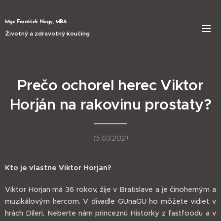
Mgr. František Nagy, MBA
Životný a zdravotný koučing
Prečo ochorel herec Viktor
Horján na rakovinu prostaty?
15.03.2021
Kto je vlastne Viktor Horjan?
Viktor Horjan má 36 rokov, žije v Bratislave a je činoherným a
muzikálovým hercom. V divadle GUnaGU ho môžete vidieť v
hrách Díleri, Neberte nám princeznú Historky z fastfoodu a v