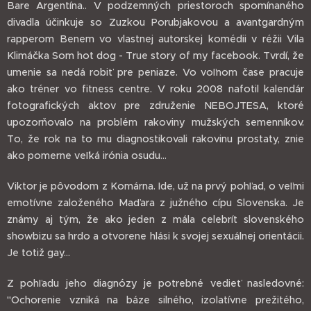
Bare Argentína.. V podzemných priestoroch spomínaného
divadla účinkuje so Zuzkou Porubjakovou a avantgardným
rapperom Benem vo vlastnej autorskej komédii v réžii Vila
Klimáčka Som hot dog - True story of my facebook. Tvrdí, že
umenie sa nedá robiť pre peniaze. Vo voľnom čase pracuje
ako tréner vo fitness centre. V roku 2008 nafotil kalendár
fotografických aktov pre združenie NEBOJTESA, ktoré
upozorňovalo na problém rakoviny mužských semenníkov.
To, že rok na to mu diagnostikovali rakovinu prostaty, znie
ako pomerne veľká irónia osudu...
Viktor je pôvodom z Komárna. Ide, už na prvý pohľad, o veľmi
emotívne založeného Maďara z južného cípu Slovenska. Je
známy aj tým, že ako jeden z mála celebrít slovenského
showbizu sa hrdo a otvorene hlási k svojej sexuálnej orientácii.
Je totiž gay...
Z pohľadu jeho diagnózy je potrebné vedieť nasledovné:
"Ochorenie vzniká na báze silného, izolatívne prežitého,