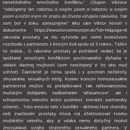
neriešitelného emočného konfliktu." Citujem Viktora:
"obklopený len robotou a svojím psom a robotou a svojím
psom a ničím iným mi zrazu do života vstúpila rakovina. Tak
som bol v šoku, samozrejme"
Ako sám Viktor hovorí v
dokumente: https://www.hovormeotom.sk/?id=14&page=6
rakovina prostaty sa mu vytvorila po veľmi bolestivom
rozchode s partnerom, s ktorým boli spolu už 5 rokov... Tažko
to znášal.... O rakovine prostaty je potrebné vedieť, že je
spúštaná emočným konfliktom pociťovaného zlyhania v
oblasti vlastnej mužnosti (
som neschopný si ho ako muž
udržať
). Častokrát je téma spatá i s pocitom nečistoty,
ohovárania, sexuálnych intríg. Koniec koncov homosexuálne
partnerstvá mužov sú prešpikované tak rafinovanosťou,
mužským dobíjaním, nadbiehaním "alfasamcovi", ale i
schopnosťou niekoho kruto podviesť, znevážiť, partnersky
očierniť.... Túto emóciu telo v konflikt - aktívnej fáze choroby
rieši zvačšením prostaty, ktorá má efektivizovať tvorbu
mužského sekrétu, aby si vďaka nemu dotyčný mohol
znovuzískať svojho strateného sexuálneho partnera. V