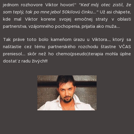
jednom rozhovore Viktor hovorí:"
"Keď môj otec zistil, že
som teplý, tak po mne jebol 50kilovú činku..."
Už asi chápete,
kde mal Viktor korene svojej emočnej straty v oblasti
partnerstva, vzájomného pochopenia, prijatia ako muža....
Tak práve toto bolo kameňom úrazu u Viktora..., ktorý sa
našťastie cez tému partnerského rozchodu štastne VČAS
preniesol.... skôr než ho chemo(pseudo)terapia mohla úplne
dostať z radu živých!!!