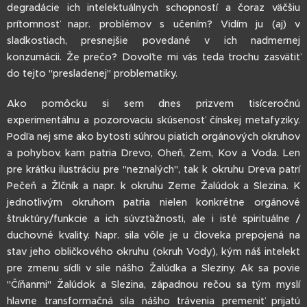
degradácie ich intelektuálnych schopností a čoraz väčšiu
prítomnosť napr. problémov s učením? Vidím ju (aj) v
sladkostiach, presnejšie povedané v ich nadmernej
konzumácii. Že prečo? Dovoľte mi vás teda trochu zasvätiť
do tejto "presladenej" problematiky.
Ako pomôcku si sem dnes prizvem tisíceročnú
experimentálnu a pozorovaciu skúsenosť čínskej metafyziky.
Podľa nej sme ako bytosti súhrou piatich orgánových okruhov
a pohybov, kam patria Drevo, Oheň, Zem, Kov a Voda. Len
pre krátku ilustráciu pre "neznalých", tak k okruhu Dreva patrí
Pečeň a Žlčník a napr. k okruhu Zeme Žalúdok a Slezina. K
jednotlivým okruhom patria nielen konkrétne orgánové
štruktúry/funkcie a ich súvzťažnosti, ale i isté spirituálne /
duchovné kvality. Napr. sila vôle je u človeka prepojená na
stav jeho obličkového okruhu (okruh Vody), kým náš intelekt
pre zmenu sídli v sile nášho Žalúdka a Sleziny. Ak sa povie
"Číňanmi" Žalúdok a Slezina, západnou rečou sa tým myslí
hlavne transformačná sila nášho trávenia premeniť prijatú