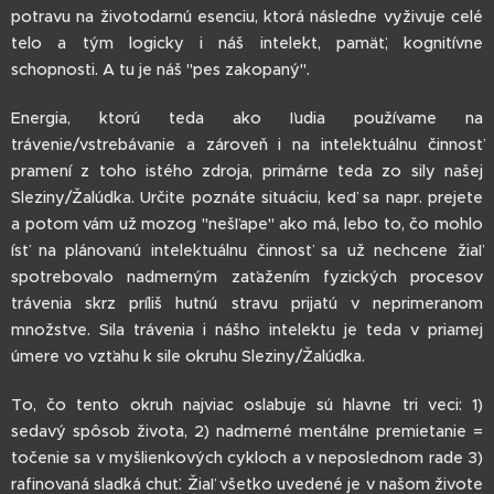
potravu na životodarnú esenciu, ktorá následne vyživuje celé
telo a tým logicky i náš intelekt, pamäť, kognitívne
schopnosti. A tu je náš "pes zakopaný".
Energia, ktorú teda ako ľudia používame na
trávenie/vstrebávanie a zároveň i na intelektuálnu činnosť
pramení z toho istého zdroja, primárne teda zo sily našej
Sleziny/Žalúdka. Určite poznáte situáciu, keď sa napr. prejete
a potom vám už mozog "nešľape" ako má, lebo to, čo mohlo
ísť na plánovanú intelektuálnu činnosť sa už nechcene žiaľ
spotrebovalo nadmerným zaťažením fyzických procesov
trávenia skrz príliš hutnú stravu prijatú v neprimeranom
množstve. Sila trávenia i nášho intelektu je teda v priamej
úmere vo vzťahu k sile okruhu Sleziny/Žalúdka.
To, čo tento okruh najviac oslabuje sú hlavne tri veci: 1)
sedavý spôsob života, 2) nadmerné mentálne premietanie =
točenie sa v myšlienkových cykloch a v neposlednom rade 3)
rafinovaná sladká chuť. Žiaľ všetko uvedené je v našom živote