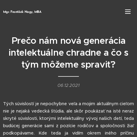
Mgr. František Nagy, MBA
Prečo nám nová generácia
intelektuálne chradne a čo s
tým môžeme spraviť?
06.12.2021
Tých súvislostí je nepochybne veľa a mojim aktuálnym cieľom
nie je nejaká vedecká štúdia, ale skôr poukázať na isté neraz
skryté súvislosti, ktorými intelektuálny vývoj našich detí, teda
budúcej generácie sami z pozície rodičov a spoločnosti žiaľ
podkopávame. Kde teda ja vidím okrem iného príčinu