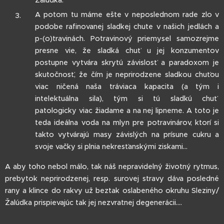
Žalúdka.
A potom tu máme ešte v neposlednom rade zlo v
podobe rafinovanej sladkej chute v našich jedlách a
p-(o)travinách. Potravinový priemysel samozrejme
presne vie, že sladká chuť u jej konzumentov
postupne vytvára skrytú závislosť a paradoxom je
skutočnosť, že čím je neprirodzene sladkou chuťou
viac ničená naša tráviaca kapacita (a tým i
intelektuálna sila), tým si tú sladkú chuť
patologicky viac žiadame a na nej lipneme. A toto je
teda ideálna voda na mlyn pre potravinárov, ktorí si
takto vytvárajú masy závislých na prísune cukru a
svoje vačky si plnia nekresťanskými ziskami...
A aby toho nebol málo, tak náš nepravidelný životný rytmus,
prebytok neprirodzenej, resp. surovej stravy dáva posledné
rany a klince do rakvy už beztak oslabeného okruhu Sleziny/
Žalúdka prispievajúc tak jej nezvratnej degenerácii....