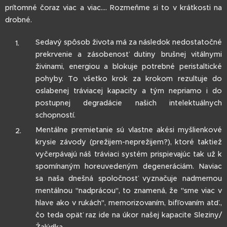
prítomné čoraz viac a viac.... Rozmeňme si to v krátkosti na
drobné.
Sedavý spôsob života má za následok nedostatočné
prekrvenie a zásobenosť dutiny brušnej vitálnymi
živinami, energiou a blokuje potrebné peristaltické
pohyby. To všetko krok za krokom rezultuje do
oslabenej tráviacej kapacity a tým nepriamo i do
postupnej degradácie našich intelektuálnych
schopností.
Mentálne premietanie sú vlastne akési myšlienkové
krysie závody (prežijem-neprežijem?), ktoré taktiež
vyčerpávajú náš tráviaci systém prispievajúc tak už k
spomínaným horeuvedeným degeneráciám. Naviac
sa naša dnešná spoločnosť vyznačuje nadmernou
mentálnou "nadprácou", to znamená, že "sme viac v
hlave ako v rukách", memorizovaním, bifľovaním atď.,
čo teda opäť raz ide na úkor našej kapacite Sleziny/