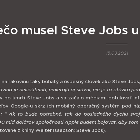
ečo musel Steve Jobs u
15.03.2021
 na rakovinu taký bohatý a úspešný človek ako Steve Jobs,
ovina je neliečitelná, umierajú aj slávni, nie je to otázka peň
v po úmrtí Steve Jobs-a sa začalo médiami potulovať inf
eľov Google-u skrz ich mobilný operačný systém pod ná
é
: " Ak to bude potrebné, tak do posledného dychu svo
40 mld dolárov spoločnosti Apple budem bojovať, aby som 
tované z knihy Walter Isaacson: Steve Jobs).