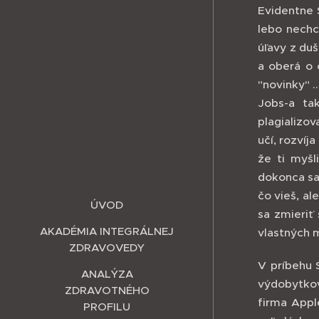
Evidentne 
lebo nechc
úľavy z du
a oberá o 
"novinky" 
Jobs-a tak
plagializov
učí, rozvíj
že ti myšl
dokonca sa 
čo vieš, al
ÚVOD
sa zmieriť
AKADÉMIA INTEGRÁLNEJ
vlastných m
ZDRAVOVEDY
V príbehu 
ANALÝZA
výdobytkov
ZDRAVOTNÉHO
firma Apple
PROFILU