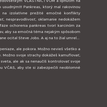
 predovšetkým VLASTNÍCTVOM a lipnutím na
 usudným!!! Pankreas, ktorý mal rakovinou
 na izolatívne prežité emočné konflikty
losť, nespravodlivosť, oklamanie nedokážem
j fáze ochorenia pankreas tvorí karcinóm za
tiav, aby sa emočná téma nejakým spôsobom
e ocital Steve Jobs. A aj na to žial umrel...
 peniaze, ale pokora. Možno nevieš všetko a
é. Možno svoje strachy dokážeš kamuflovať,
 sveta, ale ak sa nenaučíš kontrolovať svoje
nu VČAS, aby ste si zabezpečili neoblomné