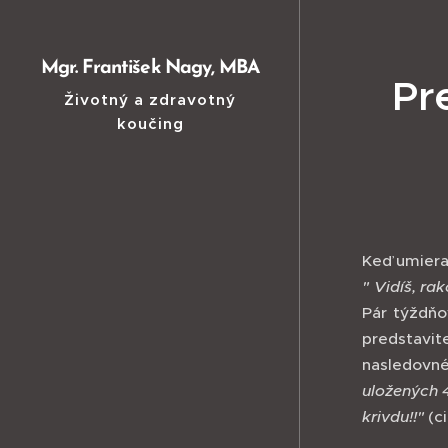
Mgr. František Nagy, MBA
Pr
Životný a zdravotný
koučing
Keď umiera
" Vidíš, rak
Pár týždňo
predstavit
nasledovn
uložených 
krivdu!!"
(ci