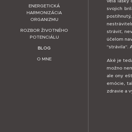
veľa lásky
ENERGETICKÁ
svojich br
HARMONIZÁCIA
postihnut
ORGANIZMU
nestrávite
ROZBOR ŽIVOTNÉHO
stráviť, n
POTENCIÁLU
účelom nav
"strávila".
BLOG
O MNE
Aké je ted
možno nemá
ale ony ešt
emócie, ta
zdravie a 