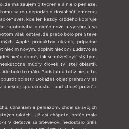
, že má záujem o tvorenie a nie o peniaze,
k tomu sa mu nepodarilo dosiahnúť emočnej
raoke" svet, kde len každý každého kopíruje
ne sa obohatia o niečo nové a vytvárajú sa
 potom však ostáva, že prečo bolo pre Steve
 iných Apple produktov ukradli, prípadne
ieť niečim novým, doplniť niečo?? Ľudstvo sa
ájdeš niečo dobré, tak si môžeš byť istý tým,
 neskutočne múdry človek (v istej oblasti),
 Ale bolo to málo. Podstatné totiž nie je to,
eš opustiť bolesť? Dokážeš objať prehru? Vieš
 dnešnej spoločnosti.... buď chceš prežiť z
chu, uznaniam a peniazom, chcel sa svojich
stných rukách.. Už asi chápete, prečo mala
o-)) V detstve sa Steve-ovi nedostalo príliš