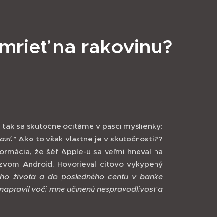
mrieť na rakovinu?
 tak sa skutočne ocitáme v pasci myšlienky:
azí."
Ako to však vlastne je v skutočnosti??
ormácia, že šéf Apple-u sa veľmi hneval na
zvom Android. Hovorieval citovo vykypený
jho života a do posledného centu v banke
napravil voči mne učinenú nespravodlivosť a