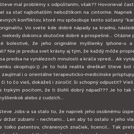
Steve mal problémy s odpúšťaním, však?? Hovorieval často
el sa stať najbohatším nebožtíkom na cintoríne. Naprie
ševných konfliktov, ktoré mu spôsobuje tento súčasný "ka
originalitu. Vo svete kde dobré nápady sa kradnú, násled
... niekedy dokonca skutočne dobré a prospešné... Otázne
é bolestivé, že jeho originálne myšlienky Iphone-u a
ali? Nie je predsa svet krásny aj tým, že každý môže prisp
a sa predsa na vynálezoch minulosti a kráča vpred... Ak vyn
ienku okopírujú-)) Je to holá realita dneška!! Steve bol
zaujímal i o orientálne terapeuticko-medicínske prísptupy.
e či to čo vieš, dokážeš i zúročiť. Si schopný odpustiť? Vi
 s trpkým pocitom, že ti šlohli dobrý nápad??? Je to tak v
yšlienkok alebo z cudzích...
Steve Jobs-a sa stalo to, že napriek jeho osobnému úspe
 držať zubami - nechtami... Len aby to ostalo v jeho vla
 toľko patentov, chránených značiek, licencií... Tak pret