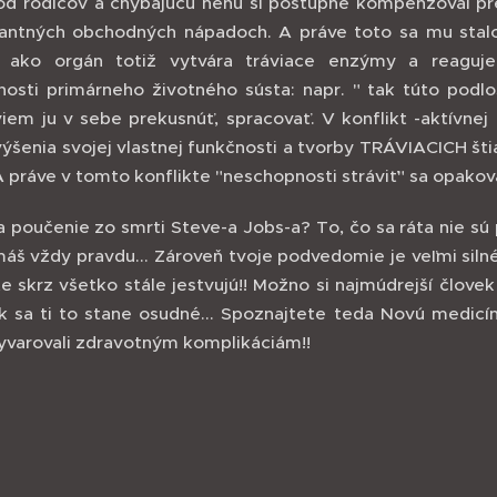
 od rodičov a chýbajúcu nehu si postupne kompenzoval
ilantných obchodných nápadoch. A práve toto sa mu stalo
ý, ako orgán totiž vytvára tráviace enzýmy a reaguje
lnosti primárneho životného sústa: napr. " tak túto pod
eviem ju v sebe prekusnúť, spracovať. V konflikt -aktívne
ýšenia svojej vlastnej funkčnosti a tvorby TRÁVIACICH š
 A práve v tomto konflikte "neschopnosti stráviť" sa opakovan
a poučenie zo smrti Steve-a Jobs-a? To, čo sa ráta nie sú
š vždy pravdu... Zároveň tvoje podvedomie je veľmi siln
e skrz všetko stále jestvujú!! Možno si najmúdrejší človek
k sa ti to stane osudné... Spoznajtete teda Novú medicí
vyvarovali zdravotným komplikáciám!!