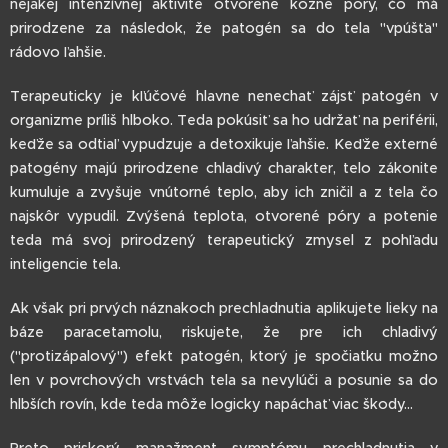
nejakej intenzívnej aktivite otvorené kožné póry, čo má
prirodzene za následok, že patogén sa do tela "vpúšťa"
rádovo ľahšie.
Terapeuticky je kľúčové hlavne nenechať zájsť patogén v
organizme príliš hlboko. Teda pokúsiť sa ho udržať na periférii,
keďže sa odtiaľ vypudzuje a detoxikuje ľahšie. Keďže externé
patogény majú prirodzene chladivý charakter, telo zákonite
kumuluje a zvyšuje vnútorné teplo, aby ich zničil a z tela čo
najskôr vypudil. Zvýšená teplota, otvorené póry a potenie
teda má svoj prirodzený terapeutický zmysel z pohľadu
inteligencie tela.
Ak však pri prvých náznakoch prechladnutia aplikujete lieky na
báze paracetamolu, riskujete, že pre ich chladivý
("protizápalový") efekt patogén, ktorý je spočiatku možno
len v povrchových vrstvách tela sa nevylúči a posunie sa do
hlbších rovín, kde teda môže logicky napáchať viac škody...