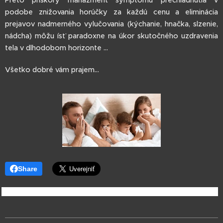
Preto priskorý manažment symptómu prechladnutia v
podobe znižovania horúčky za každú cenu a eliminácia
prejavov nadmerného vylučovania (kýchanie, hnačka, slzenie,
nádcha) môžu ísť paradoxne na úkor skutočného uzdravenia
tela v dlhodobom horizonte ...
Všetko dobré vám prajem...
Share