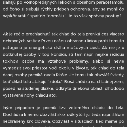
siahajú po voľnopredajných liekoch s obsahom paracetamolu,
od čoho si sľubujú rýchly priebeh ochorenia, aby sa mohli čo
najskôr vrátiť spať do "normálu." Je to však správny postup?
Ak je reč o prechladnutí, tak chlad do tela preniká cez viacero
ochranných vrstiev. Prvou našou obrannou líniou proti tomuto
patogénu je energetická dráha močových ciest. Ak nie je u
dotknutej osoby v top kondícii, sú tam napr. nejaké rezíduá
toxínov, osoba má vzťahové problémy, alebo si nevie
vymedziť svoj priestor voči okoliu v živote, tak chlad do tela
danej osoby preniká oveľa ľahšie. Je tomu tak obzvlášť vtedy,
keď chlad telo atakuje "zdola." Bosá chôdza na chladnej zemi,
posed na studenej dlážke, odkrytá drieková oblasť, dlhodobo
vystavené nohy chladu atď.
Iným prípadom je prienik tzv. veterného chladu do tela.
Dochádza k nemu obzvlášť skrz odkrytú šiju, teda napr. šálom
nechránený krk človeka. Obzvlášť v situáciách, keď máme po