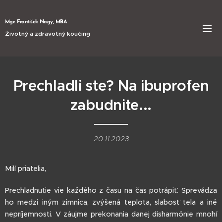
Mgr. František Nagy, MBA
Životný a zdravotný koučing
Prechladli ste? Na ibuprofen
zabudnite...
20.11.2023
Milí priatelia,
Prechladnutie vie každého z času na čas potrápiť. Sprevádza
ho medzi iným zimnica, zvýšená teplota, slabosť tela a iné
nepríjemnosti. V záujme prekonania danej disharmónie mnohí