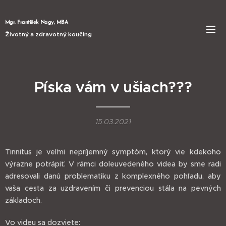
Mgr. František Nagy, MBA
Životný a zdravotný koučing
Píska vám v ušiach???
15.03.2021
Tinnitus je veľmi nepríjemný symptóm, ktorý vie kdekoho
výrazne potrápiť. V rámci doleuvedeného videa by sme radi
adresovali danú problematiku z komplexného pohľadu, aby
vaša cesta za uzdravením či prevenciou stála na pevných
základoch.
Vo videu sa dozviete: