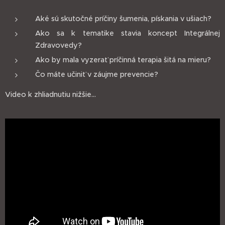
Aké sú skutočné príčiny šumenia, pískania v ušiach?
Ako sa k tematike stavia koncept Integrálnej
Zdravovedy?
Ako by mala vyzerať príčinná terapia šitá na mieru?
Čo máte učiniť v záujme prevencie?
Video k zhliadnutiu nižšie...