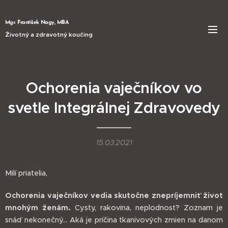
Mgr. František Nagy, MBA
Životný a zdravotný koučing
Ochorenia vaječníkov vo
svetle Integrálnej Zdravovedy
15.03.2021
Milí priatelia,
Ochorenia vaječníkov
vedia skutočne znepríjemniť život
mnohým ženám.
Cysty, rakovina, neplodnosť? Zoznam je
snáď nekonečný... Aká je príčina tkanivových zmien na danom