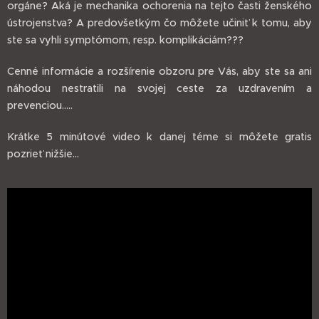
orgáne? Aká je mechanika ochorenia na tejto časti ženského
ústrojenstva? A predovšetkým čo môžete učiniť k tomu, aby
ste sa vyhli symptómom, resp. komplikáciám???
Cenné informácie a rozšírenie obzoru pre Vás, aby ste sa ani
náhodou nestratili na svojej ceste za uzdravením a
prevenciou.....
Krátke 5 minútové video k danej téme si môžete gratis
pozrieť nižšie...