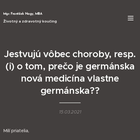
Mgr. František Nagy, MBA
Životný a zdravotný koučing
Jestvujú vôbec choroby, resp.
(i) o tom, prečo je germánska
nová medicína vlastne
germánska??
15.03.2021
Milí priatelia,