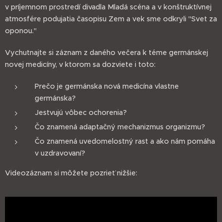
v príjemnom prostredí divadla Mladá scéna a v konštruktívnej
atmosfére podujatia časopisu Zem a vek sme odkryli "Svet za
oponou."
Vychutnajte si záznam z daného večera k téme germánskej
novej medicíny, v ktorom sa dozviete i toto:
Prečo je germánska nová medicína vlastne
germánska?
Jestvujú vôbec ochorenia?
Čo znamená adaptačný mechanizmus organizmu?
Čo znamená uvedomelostný rast a ako nám pomáha
v uzdravovaní?
Videozáznam si môžete pozrieť nižšie: