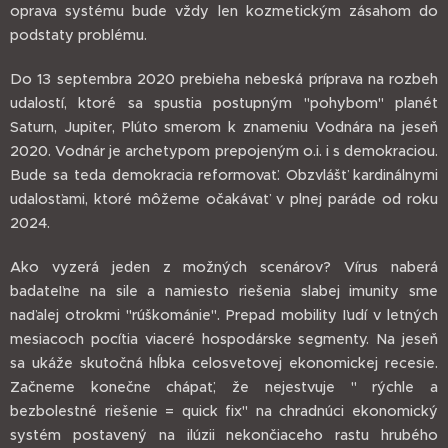
oprava systému bude vždy len kozmetickým zásahom do
podstaty problému.
Do 13 septembra 2020 prebieha nebeská príprava na rozbeh
udalostí, ktoré sa spustia postupným "pohybom" planét
Saturn, Jupiter, Plúto smerom k znameniu Vodnára na jeseň
2020. Vodnár je archetypom prepojeným o.i. i s demokraciou.
Bude sa teda demokracia reformovať. Obzvlášť kardinálnymi
udalosťami, ktoré môžeme očakávať v plnej paráde od roku
2024.
Ako vyzerá jeden z možných scenárov? Vírus naberá
badateľne na sile a namiesto riešenia slabej imunity sme
naďalej otrokmi "rúškománie". Prepad mobility ľudí v letných
mesiacoch pocítia viaceré hospodárske segmenty. Na jeseň
sa ukáže skutočná hĺbka celosvetovej ekonomickej recesie.
Začneme konečne chápať, že nejestvuje " rýchle a
bezbolestné riešenie = quick fix" na chradnúci ekonomický
systém postavený na ilúzii nekončiaceho rastu hrubého