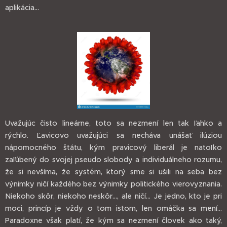
aplikácia...
Uvažujúc čisto lineárne, toto sa nezmení len tak ľahko a
rýchlo. Ľavicovo uvažujúci sa necháva unášať ilúziou
nápomocného štátu, kým pravicový liberál je natoľko
zaľúbený do svojej pseudo slobody a individuálneho rozumu,
že si nevšíma, že systém, ktorý sme si ušili na seba bez
výnimky ničí každého bez výnimky politického vierovyznania.
Niekoho skôr, niekoho neskôr..., ale ničí... Je jedno, kto je pri
moci, princíp je vždy o tom istom, len omáčka sa mení...
Paradoxne však platí, že kým sa nezmení človek ako taký,