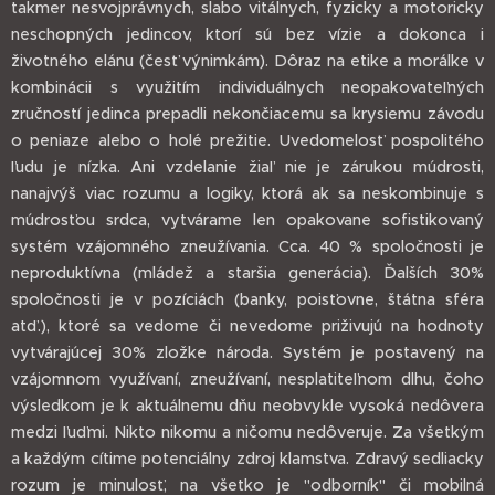
takmer nesvojprávnych, slabo vitálnych, fyzicky a motoricky
neschopných jedincov, ktorí sú bez vízie a dokonca i
životného elánu (česť výnimkám). Dôraz na etike a morálke v
kombinácii s využitím individuálnych neopakovateľných
zručností jedinca prepadli nekončiacemu sa krysiemu závodu
o peniaze alebo o holé prežitie. Uvedomelosť pospolitého
ľudu je nízka. Ani vzdelanie žiaľ nie je zárukou múdrosti,
nanajvýš viac rozumu a logiky, ktorá ak sa neskombinuje s
múdrosťou srdca, vytvárame len opakovane sofistikovaný
systém vzájomného zneužívania. Cca. 40 % spoločnosti je
neproduktívna (mládež a staršia generácia). Ďalších 30%
spoločnosti je v pozíciách (banky, poisťovne, štátna sféra
atď.), ktoré sa vedome či nevedome priživujú na hodnoty
vytvárajúcej 30% zložke národa. Systém je postavený na
vzájomnom využívaní, zneužívaní, nesplatiteľnom dlhu, čoho
výsledkom je k aktuálnemu dňu neobvykle vysoká nedôvera
medzi ľuďmi. Nikto nikomu a ničomu nedôveruje. Za všetkým
a každým cítime potenciálny zdroj klamstva. Zdravý sedliacky
rozum je minulosť, na všetko je "odborník" či mobilná