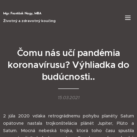
Mgr. František Nagy, MBA
Životný a zdravotný koučing
Čomu nás učí pandémia
koronavírusu? Výhliadka do
budúcnosti..
15.03.2021
2 júla 2020 vďaka retrográdnemu pohybu planéty Saturn
opätovne nastala trojkonštelácia plánét Jupiter, Plúto a
Saturn. Mocná nebeská trojka, ktorá toho času spustila