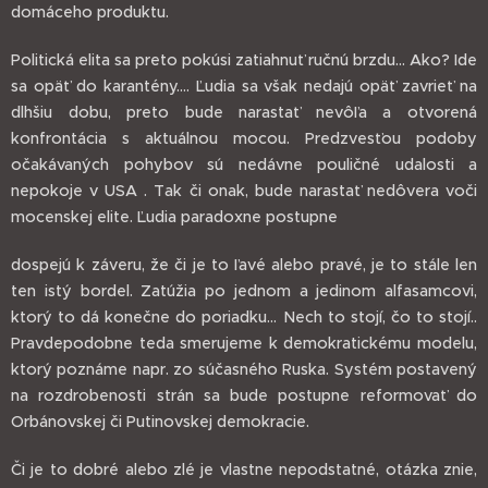
domáceho produktu.
Politická elita sa preto pokúsi zatiahnuť ručnú brzdu... Ako? Ide
sa opäť do karantény.... Ľudia sa však nedajú opäť zavrieť na
dlhšiu dobu, preto bude narastať nevôľa a otvorená
konfrontácia s aktuálnou mocou. Predzvesťou podoby
očakávaných pohybov sú nedávne pouličné udalosti a
nepokoje v USA . Tak či onak, bude narastať nedôvera voči
mocenskej elite. Ľudia paradoxne postupne
dospejú k záveru, že či je to ľavé alebo pravé, je to stále len
ten istý bordel. Zatúžia po jednom a jedinom alfasamcovi,
ktorý to dá konečne do poriadku... Nech to stojí, čo to stojí..
Pravdepodobne teda smerujeme k demokratickému modelu,
ktorý poznáme napr. zo súčasného Ruska. Systém postavený
na rozdrobenosti strán sa bude postupne reformovať do
Orbánovskej či Putinovskej demokracie.
Či je to dobré alebo zlé je vlastne nepodstatné, otázka znie,