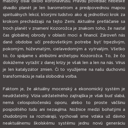
masový ošiaľ okolo koronavírusu. Pravdu povediac nebeské
divadlo planét je len barometrom a predpovednou mapou
spirituálnych lekcií, ktorými ľudstvo ako aj jednotlivci krok za
krokom prechádzajú na tejto Zemi. Aktuálne pretláčanie sa
troch planét v znamení Kozorožca je znakom toho, že nastal
čas globálnej obrody v oblasti moci a financií. Zároveň nás
dané obdobie učí predovšetkým potrebe byť trpezlivým,
pokorným, húževnatým, cieľavedomým a vytrvalým. Všetko
to, čo spájame s atribútmi archetypu Kozorožca. To, že čo
dokážeme vyťažiť z danej krízy je však len a len na nás. Vírus
je len katalyzátor zmien. Či to využijeme na našu duchovnú
transformáciu je naša slobodná voľba.
Faktom je, že aktuálny mocenský a ekonomický systém je
neudržateľný. Vízia udržateľného zajtrajška je však buď slabá,
nemá celospoločenskú oporu, alebo to proste väčšinu
pospolitého ľudu ani nezaujíma. Nožnice medzi bohatými a
chudobnými sa roztvárajú, vychovali sme vďaka už dávno
neaktuálnemu školskému systému jednu novú generáciu