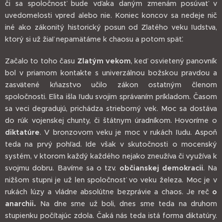
či sa spoločnosť bude vďaka daným zmenám posúvať v
uvedomelosti vpred alebo nie. Koniec koncov sa nedeje nič
iné ako zákonitý historický posun od Zlatého veku ľudstva,
ktorý si už žiaľ nepamätáme k chaosu a potom späť.
Začalo to toho času
Zlatým vekom
, keď osvietený panovník
bol v priamom kontakte s univerzálnou božskou pravdou a
zasvätené kňazstvo učilo zákon ostatným členom
spoločnosti. Elita išla ľudu svojim správaním príkladom. Časom
sa veci degradujú, prichádza strieborný vek. Moc sa dostáva
do rúk vojenskej chunty, či štátnym úradníkom. Hovoríme o
diktatúre
. V bronzovom veku je moc v rukách ľudu. Aspoň
teda na prvý pohľad. Ide však v skutočnosti o mocenský
systém, v ktorom každý každého nejako zneužíva či využíva k
svojmu dobru. Bavíme sa o tzv.
občianskej demokracii
. Na
nižšom stupni je už len spoločnosť vo veku železa. Moc je v
rukách lúzy a vládne absolútne bezprávie a chaos. Je reč
o
anarchii.
Na dne sme už boli, dnes sme teda na druhom
stupienku počítajúc zdola. Čaká nás teda istá forma diktatúry.