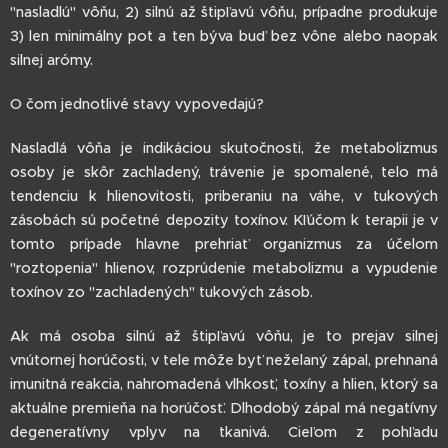
"nasladlú" vôňu, 2) silnú až štipľavú vôňu, prípadne produkuje
3) len minimálny pot a ten býva buď bez vône alebo naopak
silnej arómy.
O čom jednotlivé stavy vypovedajú?
Nasladlá vôňa je indikáciou skutočnosti, že metabolizmus
osoby je skôr zachladený, trávenie je spomalené, telo má
tendenciu k hlienovitosti, priberaniu na váhe, v tukových
zásobách sú početné depozity toxínov. Kľúčom k terapii je v
tomto prípade hlavne prehriať organizmus za účelom
"roztopenia" hlienov, rozprúdenie metabolizmu a vypudenie
toxínov zo "zachladených" tukových zásob.
Ak má osoba silnú až štipľavú vôňu, je to prejav silnej
vnútornej horúčosti, v tele môže byť neželaný zápal, prehnaná
imunitná reakcia, nahromadená vlhkosť, toxíny a hlien, ktorý sa
aktuálne premieňa na horúčosť. Dlhodobý zápal má negatívny
degeneratívny vplyv na tkanivá. Cieľom z pohľadu