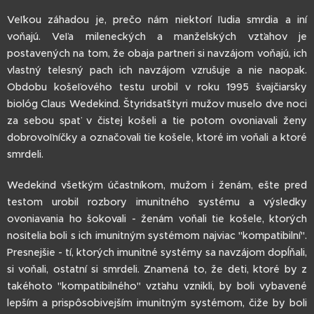
Veľkou záhadou je, prečo nám niektorí ľudia smrdia a iní
voňajú. Veľa mileneckých a manželských vzťahov je
postavených na tom, že obaja partneri si navzájom voňajú, ich
vlastný telesný pach ich navzájom vzrušuje a nie naopak.
Obdobu košeľového testu urobil v roku 1995 švajčiarsky
biológ Claus Wedekind. Štyridsaťštyri mužov muselo dve noci
za sebou spať v čistej košeli a tie potom ovoniavali ženy
dobrovoľníčky a označovali tie košele, ktoré im voňali a ktoré
smrdeli.
Wedekind všetkým účastníkom, mužom i ženám, ešte pred
testom urobil rozbory imunitného systému a výsledky
ovoniavania ho šokovali - ženám voňali tie košele, ktorých
nositelia boli s ich imunitným systémom najviac "kompatibilní".
Presnejšie - tí, ktorých imunitné systémy sa navzájom dopĺňali,
si voňali, ostatní si smrdeli. Znamená to, že deti, ktoré by z
takéhoto "kompatibilného" vzťahu vznikli, by boli vybavené
lepším a prispôsobivejším imunitným systémom, čiže by boli