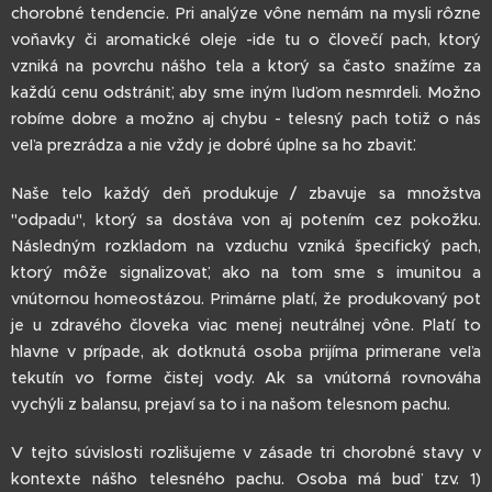
chorobné tendencie. Pri analýze vône nemám na mysli rôzne
voňavky či aromatické oleje -ide tu o človečí pach, ktorý
vzniká na povrchu nášho tela a ktorý sa často snažíme za
každú cenu odstrániť, aby sme iným ľuďom nesmrdeli. Možno
robíme dobre a možno aj chybu - telesný pach totiž o nás
veľa prezrádza a nie vždy je dobré úplne sa ho zbaviť.
Naše telo každý deň produkuje / zbavuje sa množstva
"odpadu", ktorý sa dostáva von aj potením cez pokožku.
Následným rozkladom na vzduchu vzniká špecifický pach,
ktorý môže signalizovať, ako na tom sme s imunitou a
vnútornou homeostázou. Primárne platí, že produkovaný pot
je u zdravého človeka viac menej neutrálnej vône. Platí to
hlavne v prípade, ak dotknutá osoba prijíma primerane veľa
tekutín vo forme čistej vody. Ak sa vnútorná rovnováha
vychýli z balansu, prejaví sa to i na našom telesnom pachu.
V tejto súvislosti rozlišujeme v zásade tri chorobné stavy v
kontexte nášho telesného pachu. Osoba má buď tzv. 1)