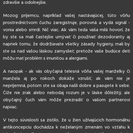
zdravšie a odolnejšie.
Mozog príjemcu, napríklad vašej nastávajúcej, túto vôňu
prostredníctvom čuchu zaregistruje, porovná a vydá signál -
vonia alebo smrdí. Nič viac. Ak vám teda vaša milá hovorí, že
by ste sa mali častejšie umývať či používať dezodoranty aj
napriek tomu, že dodržiavate všetky zásady hygieny, mali by
ste sa nad vašou láskou zamyslieť, pretože vaše budúce deti
môžu mať problém s imunitou a alergiami.
A naopak - ak vás obyčajná telesná vôňa vašej manželky či
manžela aj po rokoch dokáže vzrušiť, ak vám nie je
nepríjemná, potom ste sa obaja našli dobre a pasujete k sebe.
Čiže nie zrak alebo nebodaj rozum je v láske dôležitý, ale
obyčajný čuch vám môže prezradiť o vašom partnerovi
najviac.
V tejto súvislosti sa zistilo, že u žien užívajúcich hormonálnu
antikoncepciu dochádza k neželaným zmenám vo vzťahu k