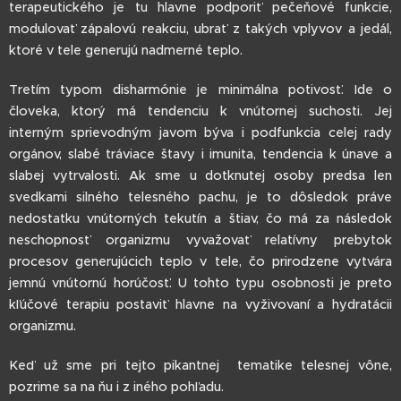
terapeutického je tu hlavne podporiť pečeňové funkcie,
modulovať zápalovú reakciu, ubrať z takých vplyvov a jedál,
ktoré v tele generujú nadmerné teplo.
Tretím typom disharmónie je minimálna potivosť. Ide o
človeka, ktorý má tendenciu k vnútornej suchosti. Jej
interným sprievodným javom býva i podfunkcia celej rady
orgánov, slabé tráviace štavy i imunita, tendencia k únave a
slabej vytrvalosti. Ak sme u dotknutej osoby predsa len
svedkami silného telesného pachu, je to dôsledok práve
nedostatku vnútorných tekutín a štiav, čo má za následok
neschopnosť organizmu vyvažovať relatívny prebytok
procesov generujúcich teplo v tele, čo prirodzene vytvára
jemnú vnútornú horúčosť. U tohto typu osobnosti je preto
kľúčové terapiu postaviť hlavne na vyživovaní a hydratácii
organizmu.
Keď už sme pri tejto pikantnej tematike telesnej vône,
pozrime sa na ňu i z iného pohľadu.