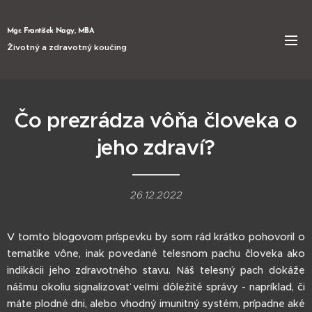
Mgr. František Nagy, MBA
Životný a zdravotný koučing
Čo prezrádza vôňa človeka o
jeho zdraví?
26.12.2022
V tomto blogovom príspevku by som rád krátko pohovoril o
tematike vône, inak povedané telesnom pachu človeka ako
indikácii jeho zdravotného stavu. Náš telesný pach dokáže
nášmu okoliu signalizovať veľmi dôležité správy - napríklad, či
máte plodné dni, alebo vhodný imunitný systém, prípadne aké