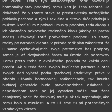
ich čuchu. Tento typ antikoncepcie totiž navodzuje
hormonálny stav podobný tomu, keď je žena tehotná. Je
dokázané, že v tomto stave sa predstaviteľky nežnejšieho
pohlavia pachovo a tým i sexuálne a citovo skôr priťahujú k
mužom, ktorí sú im z pohľadu imunity podobní, teda akoby z
ich vlastného pokrvného rodinného klanu (akoby sa páchal
incest). Očakávajú totiž podvedome podporu zo strany
rodiny po narodení dieťaťa. V prírode totiž platí zákonitosť, že
u samíc vychovávajúcich svoje potomstvo bez podpory
samca je až dvojnásobná šanca na úmrtie ich potomkov.
Tomu preto treba z evolučného pohľadu za každú cenu
predísť. Ak si teda žena svojho budúceho partnera a otca
svojich detí vyberá podľa "pachovej atraktivity" práve v
období užívania hormonálnej antikoncepcie, tak imunita
budúcej generácie bude pravdepodobne oslabená, v
neposlednom rade po jej vysadení môže mať žena
nepríjemný pocit, že dotknutý muž ju až tak nepriťahuje, ako
tomu bolo v minulosti. A to už sme tu pri potenciálnych
vzťahových krízach...