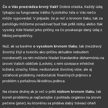
Čo o Vás prezrádza krvný tlak?
Dobrá otázka. Každý údaj
týkajúci sa fungovania Vášho fyzického tela o Vás niečo
môže vypovedať. V prípade, že je reč o krvnom tlaku, tak za
patológiu môžeme považovať buď tlak príliš nízky, alebo tlak
vysoký. Kde hľadať jeho príčiny, na čo poukazuje daný údaj z
hlbšej perspektívy.
Nuž, ak sa bavíme
o vysokom krvnom tlaku
, tak (nezdravý
životný štýl a toxicitu ako príčinu aktuálne nebudem
rozoberať!!) za ním môžete hľadať štandardne disharmóniu na
úrovni Vašich obličiek (Ledvin), s nimi súvisiace infekčné
ložiská, strachy, fóbie, nedostatok životnej vízie, ale aj
vzťahové problémy, nedostatok finančných príjmov a
problém s peňažnou likviditou jedinca.
Na strane druhej ak je reč o príliš
nízkom krvnom tlaku
, tak
koreň problému je najčastejšie z pohľadu orgánov na úrovni
pečene (jater), ku ktorému sa pridáva slabý tráviaci oheň