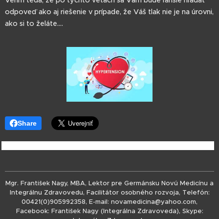
Verím teda, že po týchto vetách sa Vám bude ľahšie hľadať
odpoveď ako aj riešenie v prípade, že Váš tlak nie je na úrovni,
ako si to želáte....
Share
Mgr. František Nagy, MBA, Lektor pre Germánsku Novú Medicínu a
Integrálnu Zdravovedu, Facilitátor osobného rozvoja, Telefón:
00421(0)905992358, E-mail: novamedicina@yahoo.com,
Facebook: František Nagy (Integrálna Zdravoveda), Skype: