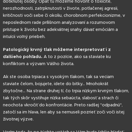
dotknutej osoby. Opäť tu môžeme hovoriť o toxicite,
nerozhodnosti, zatrpknutosti v živote, potlačenej agresii,
kritičnosti voči sebe či okoliu, chorobnom perfekcionizme, v
neposlednom rade prílišnom analyzovaní a rozumovom
prístupe k životu bez adekvátnej snahy dávať emóciám a
intuícii voľný priebeh.
Patologický krvný tlak môžeme interpretovať i z
ďalšieho pohľadu.
A to z pozície, ako sa staviate ku
konfliktom a výzvam Vášho života.
Ak ste osoba trpiaca s vysokým tlakom, tak sa veciam
staviate čelom, bojujete, idete do bitky... Mnohokrát
zbytočne... Na strane druhej tí, čo trpia nízkym krvným tlakom,
tak tých skôr vystihuje nízka sebaúcta, slabosť a strach či
neochota vkročiť do konfrontácie. Preto radšej "odpadnú",
zatočí sa im hlava, len aby sa nemuseli pozrieť zoči voči istej
životnej výzve.