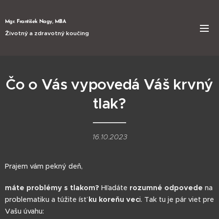
Mgr. František Nagy, MBA
Životný a zdravotný koučing
Čo o Vás vypovedá Váš krvný
tlak?
16.10.2023
Prajem vám pekný deň,
máte problémy s tlakom?
Hľadáte
rozumné odpovede
na
problematiku a túžite ísť
ku koreňu vec
i. Tak tu je pár viet pre
Vašu úvahu: