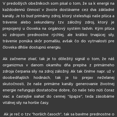
V predošlých obežníkoch som písal o tom, že sa k energii na
každodennú činnosť v živote dostávame cez dva základné
kanály. Je to buď primárny zdroj, ktorý stelesňujú naše pľúca a
trávenie alebo sekundárny tzv. záložný zdroj, ktorý je
prepojený u človeka na orgánový systém ľadvín. Kým pľúca
sú zdrojom prednostne rýchlej, ale krátko trvajúcej sily,
trávenie ponúka skôr pomalšiu, avšak čo do vytrvalosti pre
človeka dlhšie dostupnú energiu.
Ak začneme zívať, tak je to dôležitý signál o tom, že náš
organizmus v danom okamihu dňa prepína z primárneho
zdroja čerpania sily na zdroj záložný. Ak tak činíme napr. už v
doobedňajších hodinách, tak je to prejav neželanej
skutočnosti, že naše primárne kanály generovanie životnej
energie nefungujú dostatočne dobre, čo naše telo núti čoraz
viac a častejšie siahať do cennej "špajze", teda zásobárne
vitálnej sily na horšie časy.
Ak je reč o tzv. "horších časoch", tak sa bavíme prednostne o