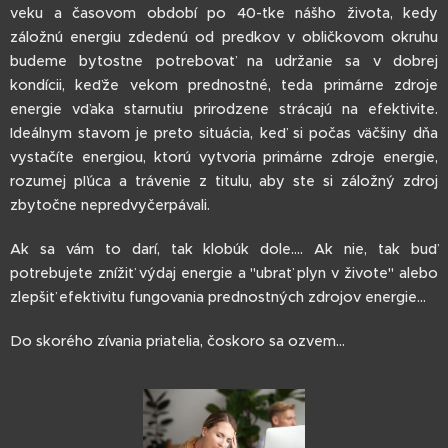
veku a časovom období po 40-tke nášho života, kedy
záložnú energiu zdedenú od predkov v obličkovom okruhu
budeme bytostne potrebovať na udržanie sa v dobrej
kondícii, keďže vekom prednostné, teda primárne zdroje
energie vďaka starnutiu prirodzene strácajú na efektivite.
Ideálnym stavom je preto situácia, keď si počas väčšiny dňa
vystačíte energiou, ktorú vytvoria primárne zdroje energie,
rozumej pľúca a trávenie z titulu, aby ste si záložný zdroj
zbytočne nepredvyčerpávali.
Ak sa vám to darí, tak klobúk dole.... Ak nie, tak buď
potrebujete znížiť výdaj energie a "ubrať plyn v živote" alebo
zlepšiť efektivitu fungovania prednostných zdrojov energie...
Do skorého zívania priatelia, čoskoro sa ozvem...