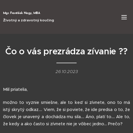
Mgr. František Nagy, MBA
Životný a zdravotný koučing
Čo o vás prezrádza zívanie ??
26.10.2023
Milí priatelia,
možno to vyznie smiešne, ale to keď si zívnete, ono to má
istý skrytý odkaz.... Viem, že si poviete, že ide predsa o to, že
človek je unavený a dochádza mu sila.... Áno, platí to.... Ale to,
že kedy a ako často si zívnete nie je vôbec jedno... Prečo?