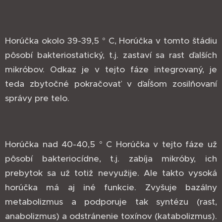
Horúčka okolo 39-39,5 ° C, Horúčka v tomto štádiu
pôsobí bakteriostatický, t.j. zastaví sa rast ďalších
mikróbov. Odkaz je v tejto fáze integrovaný, je
teda zbytočné pokračovať v ďaĺšom zosilňovaní
správy pre telo.
Horúčka nad 40-40,5 ° C Horúčka v tejto fáze už
pôsobí bakteriocídne, t.j. zabíja mikróby, ich
prebytok sa už totiž nevyužije. Ale takto vysoká
horúčka má aj iné funkcie. Zvyšuje bazálny
metabolizmus a podporuje tak syntézu (rast,
anabolizmus) a odstránenie toxínov (katabolizmus).