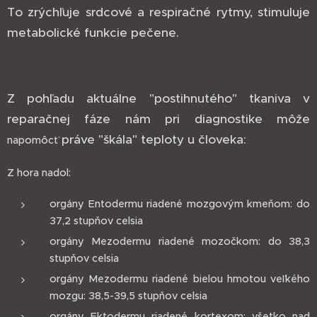
To zrýchľuje srdcové a respiračné rytmy, stimuluje
metabolické funkcie pečene.
Z pohľadu aktuálne "postihnutého" tkaniva v
reparačnej fáze nám pri diagnostike môže
práve "škála" teploty u človeka:
napomôcť
Z hora nadol:
orgány Entodermu riadené mozgovým kmeňom: do
37,2 stupňov celsia
orgány Mezodermu riadené mozočkom: do 38,3
stupňov celsia
orgány Mezodermu riadené bielou hmotou veľkého
mozgu: 38,5-39,5 stupňov celsia
orgány Ektodermu riadené kortexom: všetko nad