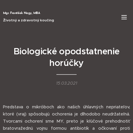
Mgr. František Nagy, MBA
Životný a zdravotný koučing
Biologické opodstatnenie
horúčky
15.03.2021
Predstava o mikróboch ako našich úhlavných nepriateľov,
ktoré (vraj) spôsobujú ochorenia je dlhodobo neudržateľná.
Tvorcami ochorení sme MY, preto je kľúčové prehodnotiť
bratovražednú vojnu formou antibiotík a očkovaní proti