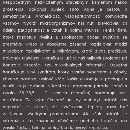
nespočetným, nezničiteľným stavebným kameňom nášho
prostredia, dokonca buniek. Táto vojna je cestou k
samozničeniu. Archaickosť, všadeprítomnosť, komplexita
vzťahov, "výdrž" mikroorganizmov nás núti zrevidovať ich
údajnú patogénnosť a vzťah k pojmu imunita. Tenká čiara,
ktorá rozdeľuje rivalitu a spoluprácu počas evolúcie sa
pretrháva! Preto je absolútne zásadné rozdeľovať medzi
mikróbom "zabijákom" a mikróbom, ktorý život predlžuje,
dokonca uľahčuje! "Horúčka je určite náš najlepší spojenec pri
kontrole integrácii tzv. mikrobiálnych informácií. Ozajstná
horúčka je silný syndróm, ktorý zahŕňa hypertermiu, zápaly,
chvenie, potenie, svalové kŕče. Našim cieľom je ju pochopiť a
naučiť sa ju "ovládať" v kontexte programu prírody. Horúčka
okolo 38-38,5 ° C, zimnica (Horúčka) podporuje rast
mikróbov. Za akým účelom? Ak by mal byť mikrób náš
nepriateľ, je zrejmé, že zvyšovanie teploty musí byť
zastavené všetkými prostriedkami! Ak však mikrób je
informácia, to znamená uľahčenie priebehu horúčky má
zosilieť odkaz telu na adekvátnu tkanivovú reparáciu.