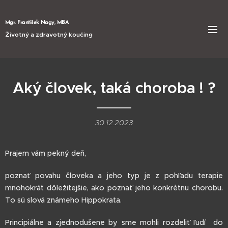
Mgr. František Nagy, MBA
Životný a zdravotný koučing
Aký človek, taká choroba ! ?
30.12.2023
Prajem vám pekný deň,
poznať povahu človeka a jeho typ je z pohľadu terapie
mnohokrát dôležitejšie, ako poznať jeho konkrétnu chorobu.
To sú slová známeho Hippokrata.
Principiálne a zjednodušene by sme mohli rozdeliť ľudí do