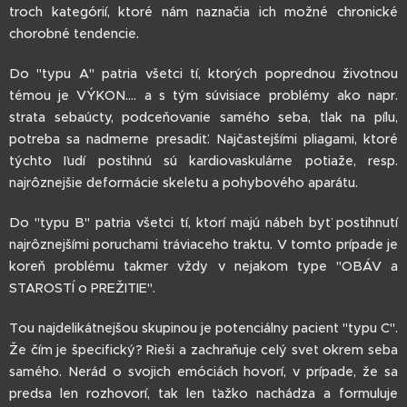
troch kategórií, ktoré nám naznačia ich možné chronické
chorobné tendencie.
Do "typu A" patria všetci tí, ktorých poprednou životnou
témou je VÝKON.... a s tým súvisiace problémy ako napr.
strata sebaúcty, podceňovanie samého seba, tlak na pílu,
potreba sa nadmerne presadiť. Najčastejšími pliagami, ktoré
týchto ľudí postihnú sú kardiovaskulárne potiaže, resp.
najrôznejšie deformácie skeletu a pohybového aparátu.
Do "typu B" patria všetci tí, ktorí majú nábeh byť postihnutí
najrôznejšími poruchami tráviaceho traktu. V tomto prípade je
koreň problému takmer vždy v nejakom type "OBÁV a
STAROSTÍ o PREŽITIE".
Tou najdelikátnejšou skupinou je potenciálny pacient "typu C".
Že čím je špecifický? Rieši a zachraňuje celý svet okrem seba
samého. Nerád o svojich emóciách hovorí, v prípade, že sa
predsa len rozhovorí, tak len ťažko nachádza a formuluje