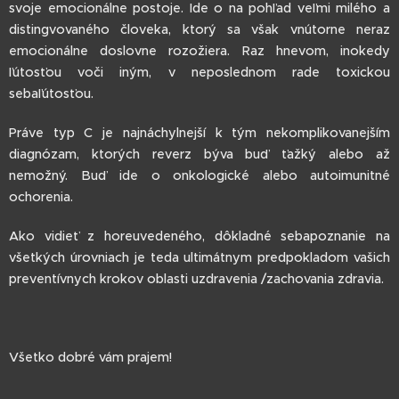
svoje emocionálne postoje. Ide o na pohľad veľmi milého a
distingvovaného človeka, ktorý sa však vnútorne neraz
emocionálne doslovne rozožiera. Raz hnevom, inokedy
ľútosťou voči iným, v neposlednom rade toxickou
sebaľútosťou.
Práve typ C je najnáchylnejší k tým nekomplikovanejším
diagnózam, ktorých reverz býva buď ťažký alebo až
nemožný. Buď ide o onkologické alebo autoimunitné
ochorenia.
Ako vidieť z horeuvedeného, dôkladné sebapoznanie na
všetkých úrovniach je teda ultimátnym predpokladom vašich
preventívnych krokov oblasti uzdravenia /zachovania zdravia.
Všetko dobré vám prajem!