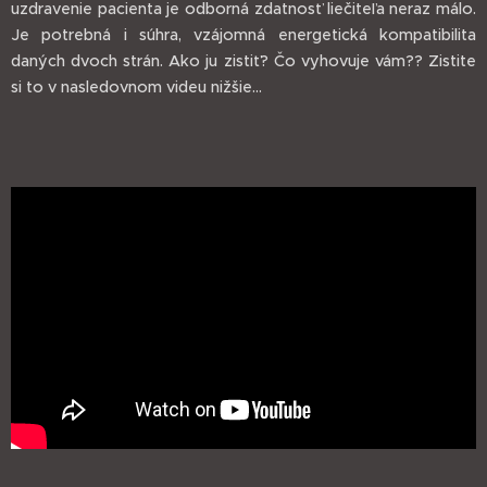
uzdravenie pacienta je odborná zdatnosť liečiteľa neraz málo.
Je potrebná i súhra, vzájomná energetická kompatibilita
daných dvoch strán. Ako ju zistiť? Čo vyhovuje vám?? Zistite
si to v nasledovnom videu nižšie...