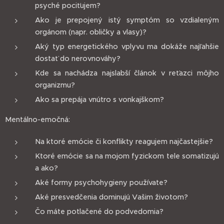
psyché pociťujem?
Ako je prepojený istý symptóm so vzdialeným
orgánom (napr. obličky a vlasy)?
Aký typ energetického vplyvu ma dokáže najľahšie
dostať do nerovnováhy?
Kde sa nachádza najslabší článok v reťazci môjho
organizmu?
Ako sa prepája vnútro s vonkajškom?
Mentálno-emočná:
Na ktoré emócie či konflikty reagujem najčastejšie?
Ktoré emócie sa na mojom fyzickom tele somatizujú
a ako?
Aké formy psychohygieny používate?
Aké presvedčenia dominujú Vašim životom?
Čo máte potlačené do podvedomia?