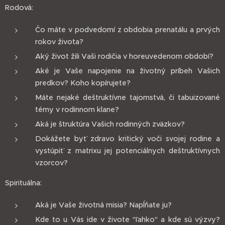
Rodová:
Čo máte v podvedomí z obdobia prenatálu a prvých
rokov života?
Aký život žili Vaši rodičia v horeuvedenom období?
Aké je Vaše napojenie na životný príbeh Vašich
predkov? Koho kopírujete?
Máte nejaké deštruktívne tajomstvá, či tabuizované
témy v rodinnom klane?
Aká je štruktúra Vašich rodinných zväzkov?
Dokážete byť zdravo kritický voči svojej rodine a
vystúpiť z matrixu jej potenciálnych deštruktívnych
vzorcov?
Spirituálna:
Aká je Vaše životná misia? Napĺňate ju?
Kde to u Vás ide v živote "ľahko" a kde sú výzvy?