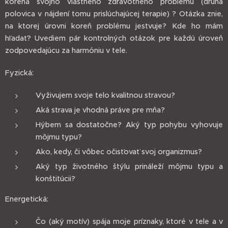
koreňa svojho vlastného zdravotného problému (druhá
polovica v nájdení tomu prislúchajúcej terapie) ? Otázka znie,
na ktorej úrovni koreň problému jestvuje? Kde ho mám
hľadať? Uvediem pár kontrolných otázok pre každú úroveň
zodpovedajúcu za harmóniu v tele.
Fyzická:
Vyživujem svoje telo kvalitnou stravou?
Aká strava je vhodná práve pre mňa?
Hýbem sa dostatočne? Aký typ pohybu vyhovuje
môjmu typu?
Ako, kedy, či vôbec očisťovať svoj organizmus?
Aký typ životného štýlu prináleží môjmu typu a
konštitúcii?
Energetická:
Čo (aký motív) spája moje príznaky, ktoré v tele a v