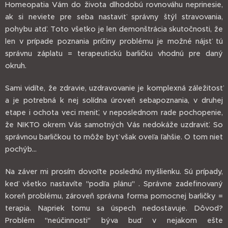
Homeopatia Vám do života dlhodobú rovnováhu neprinesie,
ak si neviete pre seba nastaviť správny štýl stravovania,
pohybu atď. Toto všetko je len demonštrácia skutočnosti, že
len v prípade poznania príčiny problému je možné nájsť tú
správnu záplatu = terapeutickú barličku vhodnú pre daný
okruh.
Sami vidíte, že zdravie, uzdravovanie je komplexná záležitosť
a je potrebná k nej solídna úroveň sebapoznania, v druhej
etape i ochota veci meniť, v neposlednom rade pochopenie,
že NIKTO okrem Vás samotných Vás nedokáže uzdraviť. So
správnou barličkou to môže byť však oveľa ľahšie. O tom niet
pochýb...
Na záver mi prosím dovoľte poslednú myšlienku. Sú prípady,
keď všetko nastavíte "podľa plánu" . Správne zadefinovaný
koreň problému, zároveň správna forma pomocnej barličky =
terapia. Napriek tomu sa úspech nedostavuje. Dôvod?
Problém "neúčinnosti" býva buď v nejakom ešte