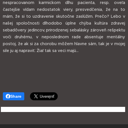
nespracovanom karmickom dlhu pacienta, resp. oveľa
častejšie vídam nedostatok viery, presvedčenia, že na to
mám, že si to uzdravenie skutočne zaslúžim. Prečo? Lebo v
našej spoločnosti dlhodobo úplne chýba kultúra zdravej
sebadôvery jedincov, prirodzenej sebalásky zároveň rešpektu
voči druhému, v neposlednom rade absentuje mentálny
postoj, že ak si za chorobu môžem hlavne sám, tak je v mojej
sile ju aj napraviť. Žiaľ tak sa veci majú...
Share