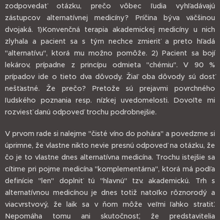
zodpovedať otázku, prečo vôbec ľudia vyhľadávajú
zástupcov alternatívnej medicíny? Príčina býva väčšinou
dvojaká. 1)Konvenčná terapia akademickej medicíny u nich
zlyhala a pacient sa s tým nechce zmieriť a preto hľadá
"alternatívu", ktorá mu možno pomôže. 2) Pacient sa bojí
lekárov, prípadne z princípu odmieta "chémiu". V 90 %
prípadov ide o tieto dva dôvody. Žiaľ oba dôvody sú dosť
nešťastné. Že prečo? Pretože sú prejavmi povrchného
ľudského poznania resp. nízkej uvedomelosti. Dovoľte mi
rozviesť danú odpoveď trochu podrobnejšie.
V prvom rade si nalejme "čisté víno do pohára" a povedzme si
úprimne, že vlastne nikto nevie presnú odpoveď na otázku, že
čo je to vlastne dnes alternatívna medicína. Trochu istejšie sa
cítime pri pojme medicína "komplementárna", ktorá má podľa
definície "len" doplniť tú "hlavnú" tzv. akademickú. Trh s
alternatívnou medicínou je dnes totiž natoľko rôznorodý a
viacvrstvový, že laik sa v ňom môže veľmi ľahko stratiť.
Nepomáha tomu ani skutočnosť, že predstavitelia