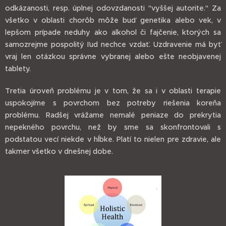
odkázanosti, resp. úplnej odovzdanosti "vyššej autorite." Za
všetko v oblasti chorôb môže buď genetika alebo vek, v
lepšom prípade neduhy ako alkohol či fajčenie, ktorých sa
samozrejme pospolitý ľud nechce vzdať. Uzdravenie má byť
vraj len otázkou správne vybranej alebo ešte neobjavenej
tablety.
Tretia úroveň problému je v tom, že sa i v oblasti terapie
uspokojíme s povrchom bez potreby riešenia koreňa
problému. Radšej vrážame nemalé peniaze do prekrytia
nepekného povrchu, než by sme sa skonfrontovali s
podstatou vecí niekde v hĺbke. Platí to nielen pre zdravie, ale
takmer všetko v dnešnej dobe.