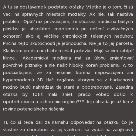
A tu sa dostávame k podstate otázky. Všetko je o tom, či sú
veci na správnych miestach mozaiky. Ak nie, tak nastáva
problém. Opäť raz prízvukujem, že súčasná medicína bielych
plášťov je absolútne impotentná pri riešení civilizačných
ochorení, ako aj väčšine chronických telesných neduhov.
Príčina tejto skutočnosti je jednoduchá. Nie je to jej parketa.
Kladivom predsa nechcite miešať polievku. Majú sa ním zabíjať
klince.... Akademická medicína má za úlohu zmierňovať
povrchné príznaky a nie riešiť hlboký koreň problému. A to
podčiarkujem, že za riešenie koreňa nepovažujem ani
hypermodernú 3D tlač orgánov, ktorými sa v budúcnosti
možno budú nahrádzať tie staré a opotrebované. Zásadná
otázka by totiž mala znieť, prečo vôbec došlo k
opotrebovaniu a ochoreniu orgánu??? Jej náhrada je už len v
rovine potenciálneho riešenia.
Tí, čo si teda dali za námahu odpovedať na otázku, čo je
vlastne za chorobou, za jej vznikom, sa vydali na zaujímavú