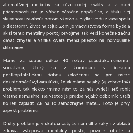
alternatívnej medicíny sú rôznorodej kvality a v mori
priemernosti nie je vôbec náročné popáliť sa, z titulu zlej
skúsenosti zavrhnúť potom všetko a "vyliať vodu z vane spolu
s dieťaťom". Život na tejto Zemi je viacvrstvová forma bytia a
ak si tento mentálny postoj osvojíme, tak veci konečne začnú
dávať zmysel a vzniká oveľa menší priestor na individuálne
sklamanie.
Máme za sebou odkaz 40 rokov pseudokomunizmo-
socializmu, ktorý sa v kombinácii s dnešnou
postkapitalistickou dobou založenou na pre miere
dezinformácií vytvára ilúziu, že ak máme nejaký (aj zdravotný)
problém, tak niekto "mimo nás" to za nás vyrieši. Nič robiť
vlastne nemusíme. Na všetko je predsa nejaký odborník. Stačí
ho len zaplatiť. Ak na to samozrejme máte.... Toto je prvý
aspekt problému.
Druhý problém je v skutočnosti, že nám dlhé roky i v oblasti
zdravia vštepovali mentálny postoj pozície obete a