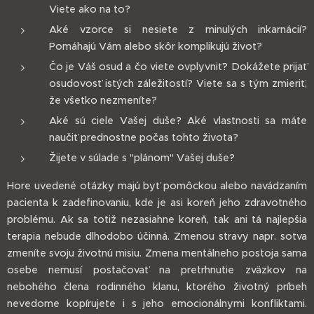
Viete ako na to?
Aké vzorce si nesiete z minulých inkarnácií?
Pomáhajú Vám alebo skôr komplikujú život?
Čo je Váš osud a čo viete ovplyvniť? Dokážete prijať
osudovosť istých záležitostí? Viete sa s tým zmieriť,
že všetko nezmeníte?
Aké sú ciele Vašej duše? Aké vlastnosti sa máte
naučiť prednostne počas tohto života?
Žijete v súlade s "plánom" Vašej duše?
Hore uvedené otázky majú byť pomôckou alebo navádzaním
pacienta k zadefinovaniu, kde je asi koreň jeho zdravotného
problému. Ak sa totiž nezasiahne koreň, tak ani tá najlepšia
terapia nebude dlhodobo účinná. Zmenou stravy napr. sotva
zmeníte svoju životnú misiu. Zmena mentálneho postoja sama
osebe nemusí postačovať na pretrhnutie zväzkov na
nebohého člena rodinného klanu, ktorého životný príbeh
nevedome kopírujete i s jeho emocionálnymi konfliktami.