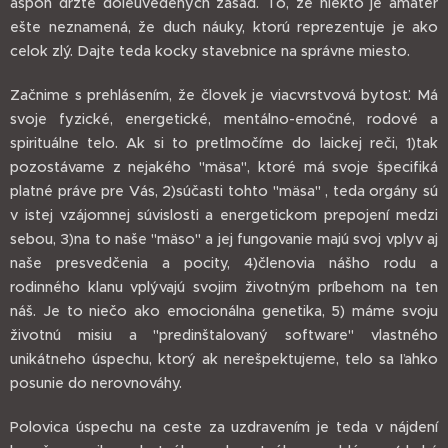
aspoň držte doleuvedených zásad. To, že niekto je amatér
ešte neznamená, že duch náuky, ktorú reprezentuje je ako
celok zlý. Dajte teda kocky stavebnice na správne miesto.
Začnime s prehlásením, že človek je viacvrstvová bytosť. Má
svoje fyzické, energetické, mentálno-emočné, rodové a
spirituálne telo. Ak si to pretlmočíme do laickej reči, 1)tak
pozostávame z nejakého "mäsa", ktoré má svoje špecifiká
platné práve pre Vás, 2)súčasti tohto "mäsa" , teda orgány sú
v istej vzájomnej súvislosti a energetickom prepojení medzi
sebou, 3)na to naše "mäso" a jej fungovanie majú svoj vplyv aj
naše presvedčenia a pocity, 4)členovia nášho rodu a
rodinného klanu vplývajú svojim životným príbehom na ten
náš. Je to niečo ako emocionálna genetika, 5) máme svoju
životnú misiu a "predinštalovaný software" vlastného
unikátneho úspechu, ktorý ak nerešpektujeme, telo sa ľahko
posunie do nerovnováhy.
Polovica úspechu na ceste za uzdravením je teda v nájdení