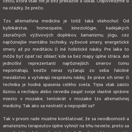
cestu, ktorá však nie je bez prekážok a úskalí. Odpovedzme si
na otázky, že prečo.
Tzv. alternatívna medicína je totiž taká všehochuť. Od
bylinkárstva, homeopatie, kineziológie, kadejakých
zázračných výživových doplnkov, šamanizmu, jógu, cez
najrôznejšie mentálne techniky, vyživové smery, energetické
smery až po meditáciu či iné holistické náuky. Pre laika to
môže byť opäť raz oblasť, kde sa bez mapy úplne stráca. Ani
jednotliví reprezentanti najrôznejších smerov tomu
nepomáhajú, keďže neraz vyžarujú zo seba falošné
mesiášstvo a vytvárajú nesprávnu nádej, že práve ich smer či
technika je hodná spasenia celého sveta. Trpia však zaisto
ilúziou a nechápu alebo nevedia zaujať svoje vlastné správne
miesto v mozaike, tentokrát v mozaike tzv. alternatívnej
medicíny. Tak ako sa nestratiť a nepopáliť sa?
Tak v prvom rade musíme konštatovať, že sa neodbornosti a
amaterizmu terapeutov úplne vyhnúť na trhu neviete, preto sa