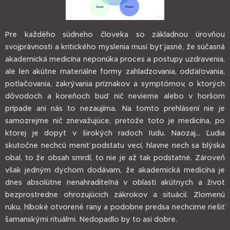
Pre každého súdneho človeka so základnou úrovňou
svojprávnosti a kritického myslenia musí byť jasné, že súčasná
akademická medicína neponúka proces a postupy uzdravenia,
ale len akútne materiálne formy zahladzovania, odďaľovania,
potlačovania, zakrývania príznakov a symptómov, o ktorých
dôvodoch a koreňoch buď nič nevieme alebo v horšom
prípade ani nás to nezaujíma. Na tomto prehlásení nie je
samozrejme nič znevažujúce, pretože toto je medicína, po
ktorej je dopyt v širokých radoch ľudu. Naozaj... Ľudia
skutočne nechcú meniť podstatu vecí, hlavne nech sa blýska
obal, to že obsah smrdí, to nie je až tak podstatné. Zároveň
však jedným dychom dodávam, že akademická medicína je
dnes absolútne nenahraditeľná v oblasti akútnych a život
bezprostredne ohrozujúcich zákrokov a situácií. Zlomenú
ruku, hlboké otvorené rany a podobne predsa nechcime riešiť
šamanskými rituálmi. Nedopadlo by to asi dobre.