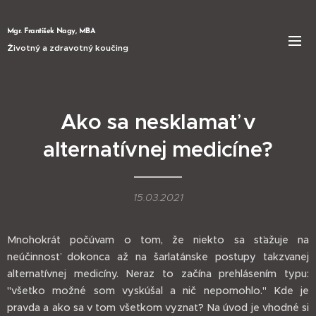
Mgr. František Nagy, MBA
Životný a zdravotný koučing
Ako sa nesklamať v
alternatívnej medicíne?
15.03.2021
Mnohokrát počúvam o tom, že niekto sa sťažuje na
neúčinnosť dokonca až na šarlatánske postupy takzvanej
alternatívnej medicíny. Neraz to začína prehlásením typu:
"všetko možné som vyskúšal a nič nepomohlo." Kde je
pravda a ako sa v tom všetkom vyznať? Na úvod je vhodné si