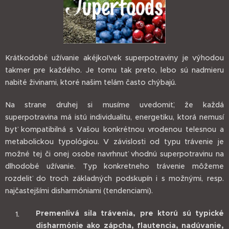
Krátkodobé užívanie akéjkoľvek superpotraviny je výhodou
takmer pre každého. Je tomu tak preto, lebo sú nadmieru
nabité živinami, ktoré našim telám často chýbajú.
Na strane druhej si musíme uvedomiť, že každá
superpotravina má istú individualitu, energetiku, ktorá nemusí
byť kompatibilná s Vašou konkrétnou vrodenou telesnou a
metabolickou typológiou. V závislosti od typu trávenie je
možné tej či onej osobe navrhnuť vhodnú superpotravinu na
dlhodobé užívanie. Typ konkretneho trávenie môžeme
rozdeliť do troch základných podskupín i s možnými, resp.
najčastejšími disharmóniami (tendenciami).
Premenlivá sila trávenia, pre ktorú sú typické
disharmónie ako zápcha, flautencia, nadúvanie,