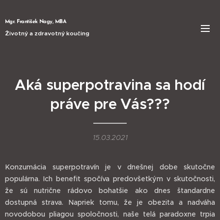
Mgr. František Nagy, MBA
Životný a zdravotný koučing
Aká superpotravina sa hodí
práve pre Vás???
15.03.2021
Konzumácia superpotravín je v dnešnej dobe skutočne
populárna. Ich benefit spočíva predovšetkým v skutočnosti,
že sú nutrične rádovo bohatšie ako dnes štandardne
dostupná strava. Napriek tomu, že je obezita a nadváha
novodobou pliagou spoločnosti, naše telá paradoxne trpia