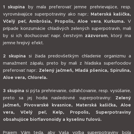
1 skupina
by mala preferovať jemne prehrievajúce, resp.
vyrovnávajúce superpotraviny ako napr.:
Materská kašička,
Včelý peľ, Ambrósia, Propolis, Aloe vera
,
Kurkuma.
V
prípade konzumácie chladivých zelených superpotravín, mali
by si ich dochucovať napr. čerstvým
zázvorom
, ktorý ma
jemne hrejivý efekt.
2 skupina
si žiada predovšetkým chladenie organizmu a
manažment zápalu, preto by mali z hľadiska superfoodov
preferovať napr.:
Zelený jačmeň, Mladá pšenica, Spirulina,
Aloe vera, Chlorela.
3 skupina
si pýta prehrievanie, odľahčovanie, resp. vysúšanie,
preto sa jej hodia nasledovné superpotraviny:
Zelený
jačmeň, Pivovarské kvasnice, Materská kašička, Aloe
vera, Včelý peľ, Kelp, Propolis, Superpotraviny
obsahujúce bioflavonoidy a kyselinu fulovú.
Prajem Vám teda, aby Vaša voľba superpotraviny bola