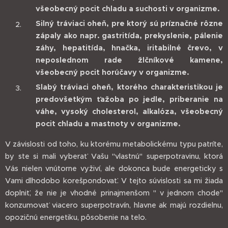
všeobecný pocit chladu a suchosti v organizme.
Silný tráviaci oheň, pre ktorý sú príznačné rôzne
zápaly ako napr. gastritída, prekyslenie, pálenie
záhy, hepatitída, hnačka, iritabilné črevo, v
neposlednom rade žlčníkové kamene,
všeobecný pocit horúčavy v organizme.
Slabý tráviaci oheň, ktorého charakteristikou je
predovšetkým ťažoba po jedle, priberanie na
váhe, vysoký cholesterol, alkalóza, všeobecný
pocit chladu a mastnoty v organizme.
V závislosti od toho, ku ktorému metabolickému typu patríte,
by ste si mali vyberať Vašu "vlastnú" superpotravinu, ktorá
Vás nielen vnútorne vyživí, ale dokonca bude energeticky s
Vami dlhodobo korešpondovať. V tejto súvislosti sa mi žiada
doplniť, že nie je vhodné prinajmenšom " v jednom chode"
konzumovať viacero superpotravín, hlavne ak majú rozdielnu,
opozičnú energetiku, pôsobenie na telo.