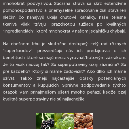
mnohokrát podvýživou. Súčasná strava sa skrz extenzívne
poľnohospodárstvo a priemyselné spracovanie žial stáva len
niečim čo nanajvýš ukája chuťové kanáliky, naše telesné
tkanivá však "zívajú" prázdnotou túžiace po kvalitných
"ingredienciách", ktoré mnohokrát v našom jedálničku chýbajú.
Na dnešnom trhu je skutočne dostupný celý rad rôznych
"superfoodov", presviedčajú nás ich predajcovia o ich
benefitoch, ktoré sa majú neraz vyrovnať hotovým zázrakom.
Je to však naozaj tak? Sú superpotraviny ozaj zázračné? Sú
pre každého? Ktorý si máme zadovážiť? Ako dlho ich máme
užívať. Takto znejú najčastejšie otázky potenciálnych
konzumentov a kupujúcich. Správne zodpovedanie týchto
otázok Vám prinajmešom ušetrí mnoho peňazí, keďže ozaj
kvalitné superpotraviny nie sú najlacnejšie.