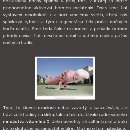
dostatočný nočný spánok v plnej tme, v ktorej sa môže
plnohodnotne aktivovať hormón melatonín. Dnes sme žiaľ
vystavení mnohokrát i v noci umelému svetlu, ktorý náš
spánkový rytmus a tým i regeneráciu tela počas nočných
hodín narúša. Sme teda úplne rozhodení z pohľadu rytmov
prírody, naviac žiaľ i neschopní dobiť si baterky naplno počas
nočných hodín.
Tým, že človek minulosti nebol zavretý v kanceláriách, ale
trávil celé hodiny na slnku, tak sa telu dostávalo i adekvátneho
množstva vitamínu D
. Jeho benefity sú veľmi široké a bolo
by to skutočne na samostatný blog. Možno o tom nabudúce.