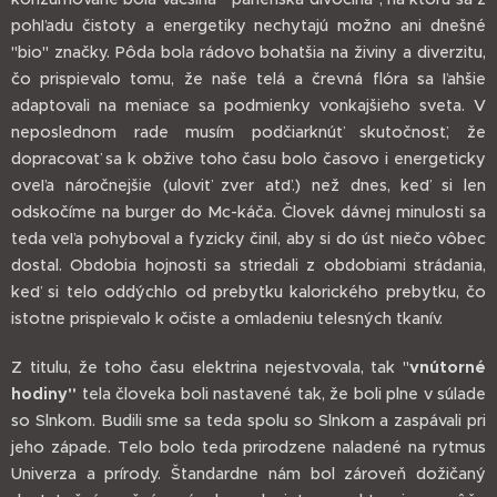
pohľadu čistoty a energetiky nechytajú možno ani dnešné
"bio" značky. Pôda bola rádovo bohatšia na živiny a diverzitu,
čo prispievalo tomu, že naše telá a črevná flóra sa ľahšie
adaptovali na meniace sa podmienky vonkajšieho sveta. V
neposlednom rade musím podčiarknúť skutočnosť, že
dopracovať sa k obžive toho času bolo časovo i energeticky
oveľa náročnejšie (uloviť zver atď.) než dnes, keď si len
odskočíme na burger do Mc-káča. Človek dávnej minulosti sa
teda veľa pohyboval a fyzicky činil, aby si do úst niečo vôbec
dostal. Obdobia hojnosti sa striedali z obdobiami strádania,
keď si telo oddýchlo od prebytku kalorického prebytku, čo
istotne prispievalo k očiste a omladeniu telesných tkanív.
Z titulu, že toho času elektrina nejestvovala, tak "
vnútorné
hodiny"
tela človeka boli nastavené tak, že boli plne v súlade
so Slnkom. Budili sme sa teda spolu so Slnkom a zaspávali pri
jeho západe. Telo bolo teda prirodzene naladené na rytmus
Univerza a prírody. Štandardne nám bol zároveň dožičaný