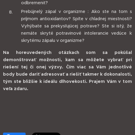
odbremeniť?
Prebújnelý zápal v organizme : Ako ste na tom s
príjmom antioxidantov? Spíte v chladnej miestnosti?
Vyhýbate sa prekysľujúcej potrave? Ste si istý, že
nemáte skryté potravinové intolerancie vedúce k
skrytému zápalu v organizme?
Na horeuvedených otázkach som sa pokúšal
demonštrovať možnosti, kam sa môžete vybrať pri
riešení tej či onej výzvy. Čím viac sa Vám jednotlivé
body bude dariť adresovať a riešiť takmer k dokonalosti,
tým ste bližšie k ideálu dlhovekosti. Prajem Vám v tom
veľa zdaru.