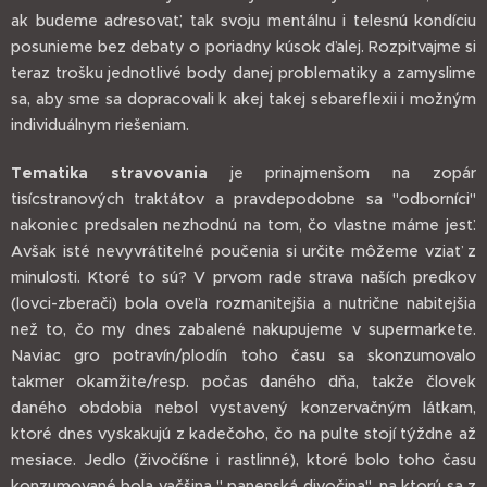
ak budeme adresovať, tak svoju mentálnu i telesnú kondíciu
posunieme bez debaty o poriadny kúsok ďalej. Rozpitvajme si
teraz trošku jednotlivé body danej problematiky a zamyslime
sa, aby sme sa dopracovali k akej takej sebareflexii i možným
individuálnym riešeniam.
Tematika stravovania
je prinajmenšom na zopár
tisícstranových traktátov a pravdepodobne sa "odborníci"
nakoniec predsalen nezhodnú na tom, čo vlastne máme jesť.
Avšak isté nevyvrátitelné poučenia si určite môžeme vziať z
minulosti. Ktoré to sú? V prvom rade strava naších predkov
(lovci-zberači) bola oveľa rozmanitejšia a nutrične nabitejšia
než to, čo my dnes zabalené nakupujeme v supermarkete.
Naviac gro potravín/plodín toho času sa skonzumovalo
takmer okamžite/resp. počas daného dňa, takže človek
daného obdobia nebol vystavený konzervačným látkam,
ktoré dnes vyskakujú z kadečoho, čo na pulte stojí týždne až
mesiace. Jedlo (živočíšne i rastlinné), ktoré bolo toho času
konzumované bola vačšina " panenská divočina", na ktorú sa z