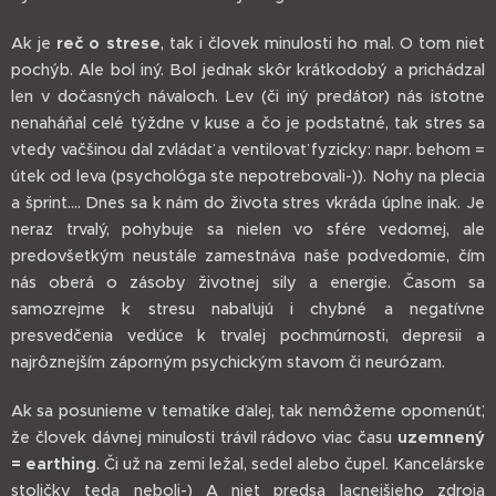
Ak je
reč o strese
, tak i človek minulosti ho mal. O tom niet
pochýb. Ale bol iný. Bol jednak skôr krátkodobý a prichádzal
len v dočasných návaloch. Lev (či iný predátor) nás istotne
nenaháňal celé týždne v kuse a čo je podstatné, tak stres sa
vtedy vačšinou dal zvládať a ventilovať fyzicky: napr. behom =
útek od leva (psychológa ste nepotrebovali-)). Nohy na plecia
a šprint.... Dnes sa k nám do života stres vkráda úplne inak. Je
neraz trvalý, pohybuje sa nielen vo sfére vedomej, ale
predovšetkým neustále zamestnáva naše podvedomie, čím
nás oberá o zásoby životnej sily a energie. Časom sa
samozrejme k stresu nabaľujú i chybné a negatívne
presvedčenia vedúce k trvalej pochmúrnosti, depresii a
najrôznejším záporným psychickým stavom či neurózam.
Ak sa posunieme v tematike ďalej, tak nemôžeme opomenúť,
že človek dávnej minulosti trávil rádovo viac času
uzemnený
= earthing
. Či už na zemi ležal, sedel alebo čupel. Kancelárske
stoličky teda neboli-) A niet predsa lacnejšieho zdroja