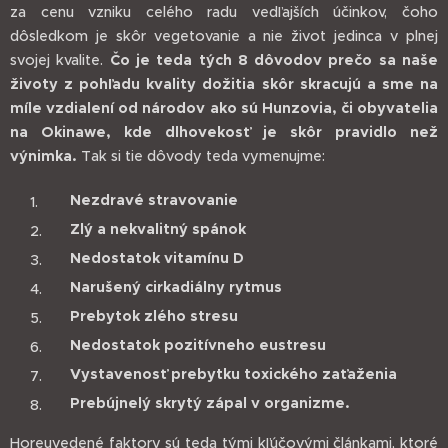
za cenu vzniku celého radu vedľajších účinkov, čoho
dôsledkom je skôr vegetovanie a nie život jedinca v plnej
svojej kvalite.
Čo je teda tých 8 dôvodov prečo sa naše
životy z pohľadu kvality dožitia skôr skracujú a sme na
míle vzdialení od národov ako sú Hunzovia, či obyvatelia
na Okinawe, kde dlhovekosť je skôr pravidlo než
výnimka.
Tak si tie dôvody teda vymenujme:
Nezdravé stravovanie
Zlý a nekvalitný spánok
Nedostatok vitamínu D
Narušený cirkadiálny rytmus
Prebytok zlého stresu
Nedostatok pozitívneho eustresu
Vystavenosť prebytku toxického zaťaženia
Prebújnelý skrytý zápal v organizme.
Horeuvedené faktory sú teda tými kľúčovými článkami, ktoré