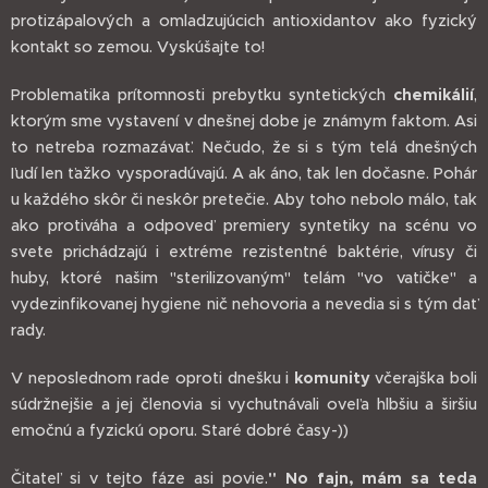
protizápalových a omladzujúcich antioxidantov ako fyzický
kontakt so zemou. Vyskúšajte to!
Problematika prítomnosti prebytku syntetických
chemikálií
,
ktorým sme vystavení v dnešnej dobe je známym faktom. Asi
to netreba rozmazávať. Nečudo, že si s tým telá dnešných
ľudí len ťažko vysporadúvajú. A ak áno, tak len dočasne. Pohár
u každého skôr či neskôr pretečie. Aby toho nebolo málo, tak
ako protiváha a odpoveď premiery syntetiky na scénu vo
svete prichádzajú i extréme rezistentné baktérie, vírusy či
huby, ktoré našim "sterilizovaným" telám "vo vatičke" a
vydezinfikovanej hygiene nič nehovoria a nevedia si s tým dať
rady.
V neposlednom rade oproti dnešku i
komunity
včerajška boli
súdržnejšie a jej členovia si vychutnávali oveľa hlbšiu a širšiu
emočnú a fyzickú oporu. Staré dobré časy-))
Čitateľ si v tejto fáze asi povie.
" No fajn, mám sa teda