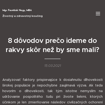
Mgr. František Nagy, MBA
Životný a zdravotný koučing
8 dôvodov prečo ideme do
rakvy skôr než by sme mali?
15.03.2021
Analyzovať faktory prispievajúce k dosiahnutiu dlhovekosti
širokej populácie je nepochybne zaujímavá výzva. Ak teda
hovorím o dlhovekosti, tak tým istotne nemyslím na
udržovanie pospolitého ľudu pri živote liekmi, ktorých
účinkom je len zmierňovanie následov civilizačných ochorení