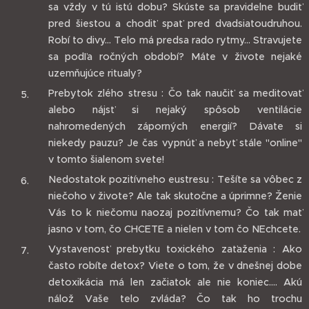
sa vždy v tú istú dobu? Skúste sa pravidelne budiť
pred šiestou a chodiť spať pred dvadsiatoudruhou.
Robí to divy... Telo má predsa rado rytmy... Stravujete
sa podľa ročných období? Máte v živote nejaké
uzemňujúce ritualy?
Prebytok zlého stresu : Čo tak naučiť sa meditovať
alebo nájsť si nejaký spôsob ventilácie
nahromedených záporných energií? Dávate si
niekedy pauzu? Je čas vypnúť a nebyť stále "online"
v tomto šialenom svete!
Nedostatok pozitívneho eustresu : Tešíte sa vôbec z
niečoho v živote? Ale tak skutočne a úprimne? Ženie
Vás to k niečomu naozaj pozitívnemu? Čo tak mať
jasno v tom, čo CHCETE a nielen v tom čo NEchcete.
Vystavenosť prebytku toxického zaťaženia : Ako
často robíte detox? Viete o tom, že v dnešnej dobe
detoxikácia má len začiatok ale nie koniec.... Akú
nálož Vaše telo zvláda? Čo tak ho trochu