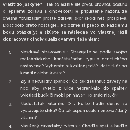
vrátiť do jaskyne?"
Tak to asi nie, ale prvou úrovňou posunu
k lepšiemu zdraviu a dlhovekosti je pripustenie názoru, že
dnešná "civilizácia" proste zdraviu skôr škodí než prospieva.
Dosť bolo preto nostalgie...
Položme si preto ku každemu
bodu otázku(y) a skúste sa následne vo vlastnej réžii
dopracovať k individualizovaným riešeniam:
Nezdravé stravovanie : Stravujete sa podľa svojho
metabolického, konštitučného typu a genetického
nastavenia? Vyberáte si kvalitné jedlá? Idete skôr po
kvantite alebo kvalite?
Zlý a nekvalitný spánok : Čo tak zatiahnuť závesy na
noc, aby svetlo z ulice neprenikalo do spálne?
Svietiaci budík či mobil pri hlave? To snáď nie, či?
Nedostatok vitamínu D : Koľko hodín denne sa
vystavujete slnku? Čo tak aspoň suplementovať daný
vitamín?
Narušený cirkadiálny rytmus : Chodíte spať a budíte